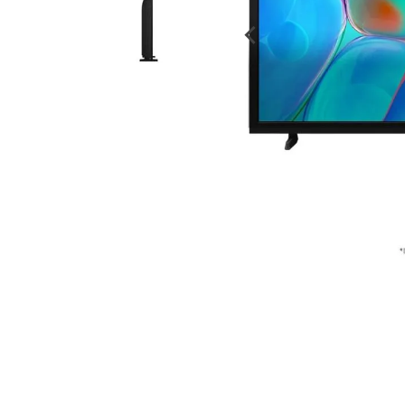
despensa
Arroz
Mantequilla
lácteos y refrigerados
vinos y licores
cuidado del bebé
mascotas
limpieza
cuidado personal
otros