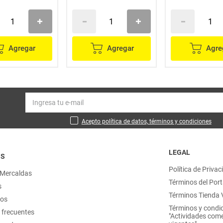
Agregar
Agregar
Agre
Acepto política de datos, términos y condiciones
LEGAL
OS
Política de Privac
 Mercaldas
Términos del Port
s
Términos Tienda V
nos
Términos y condi
 frecuentes
"Actividades come