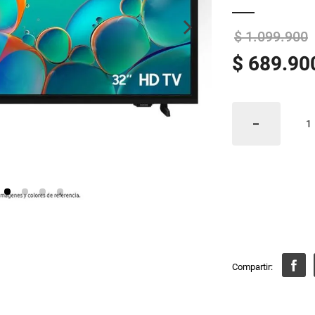
$
1
.
099
.
900
$
689
.
90