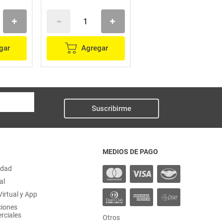
gar
Agregar
Agregar
Suscribirme
MEDIOS DE PAGO
idad
al
irtual y App
ciones
rciales
Otros