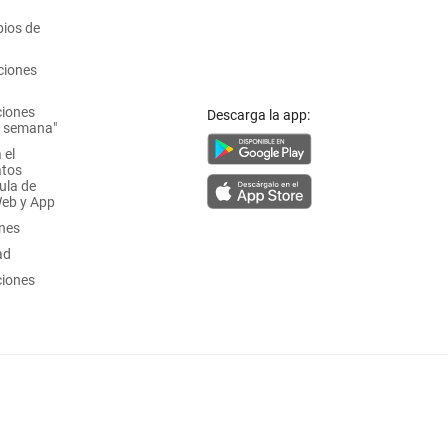
ios de
ciones
ciones
Descarga la app:
a semana"
 el
atos
ula de
Web y App
ones
ad
ciones