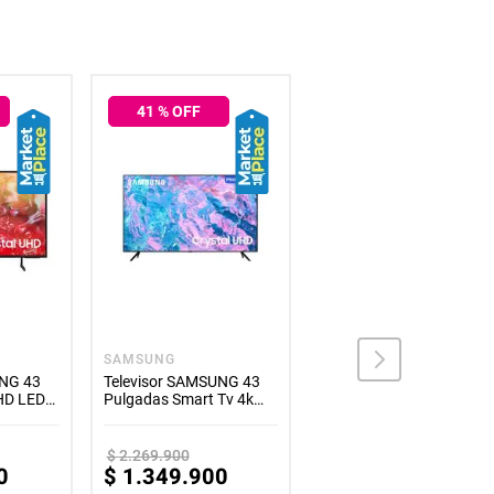
41
% OFF
38
% OFF
port
SAMSUNG
LG
UNG 43
Televisor SAMSUNG 43
Televisor LG 50"
HD LED
Pulgadas Smart Tv 4k
Pulgadas 50UT8050PSB
UHD Crystal
4K-UHD LED Smart TV
$
2
.
269
.
900
$
2
.
689
.
900
0
$
1
.
349
.
900
$
1
.
679
.
900