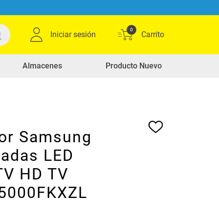
0
Iniciar sesión
Almacenes
Producto Nuevo
sor Samsung
gadas LED
TV HD TV
5000FKXZL