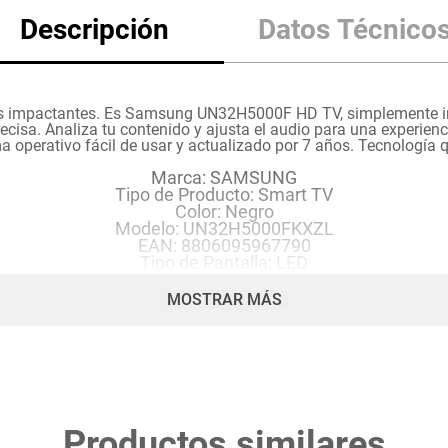
Descripción
Datos Técnico
s impactantes. Es Samsung UN32H5000F HD TV, simplemente imp
ecisa. Analiza tu contenido y ajusta el audio para una experien
 operativo fácil de usar y actualizado por 7 años. Tecnología q
Marca: SAMSUNG
Tipo de Producto: Smart TV
Color: Negro
Modelo: UN32H5000FKXZL
EAN: 8806095967790
Tipo de Pantalla: LED
Conectividad: Wifi
Conexión: WiFi / HDMI / USB /LAN
MOSTRAR MÁS
Compatibilidad TDT: Si
Funciones:
Sistema Operativo: Tyzen
Resolución: HD
Smart TV: Si
Componentes:
Productos similares
Entrada Coaxial: Si