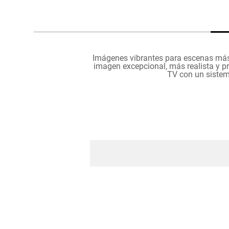
hogar
tecnología
Imágenes vibrantes para escenas má
imagen excepcional, más realista y pr
moda
TV con un sistema
deportes
juguetería