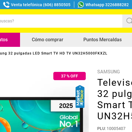
Venta telefónica (606) 8850505
Whatsapp 3226888282
uscas?
s buscados
atos
Cómo comprar
Puntos Mercaldas
msung 32 pulgadas LED Smart TV HD TV UN32H5000FKXZL
SAMSUNG
37
% OFF
Televi
32 pul
Smart 
UN32H
PLU
:
10005407