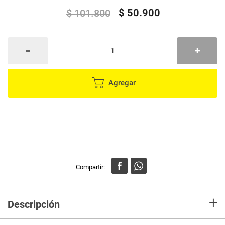
$
50
.
900
$
101
.
800
Agregar
+
Descripción
Disfruta de una escritura cómoda, precisa y silenciosa con este