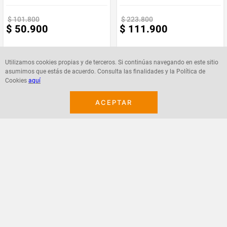
Indicadores LED: Muestra estado de Bloq Mayús, Num y
Scroll.
$
101
.
800
$
223
.
800
$
50
.
900
$
111
.
900
*IMPORTANTE* El color del producto puede variar, según la
disponibilidad en el momento*
**INFORMACION IMPORTANTE **El color de la foto es
referencial para que puedas ver los atributos del producto y al
mismo tiempo es la opción 1 nuestra de despacho. Pero
Utilizamos cookies propias y de terceros. Si continúas navegando en este sitio
dejamos la aclaración para que lo tengas presente por si te
asumimos que estás de acuerdo. Consulta las finalidades y la Política de
llegara en otro color. **
Cookies
aquí
Agregar
Agregar
NOTA : La foto de este producto ha sido ambientada, por lo cual
no incluye ningún adorno, ni accesorios, ni piezas adicionales ni
ACEPTAR
ningún otro elemento que lo acompañan.
Observaciones De Garantía: 1 Mes **** La garantía de este
producto es exclusivamente por defectos de fábrica, no por
daños ocasionados por mal uso o por desconocimiento de uso
del cliente. La garantía se tramitará bajo las políticas, términos y
condiciones establecidos por la empresa. ****
¡Suscribete a nuestro newsletter!
Recibe las ofertas y novedades en tu buzón.
Acepto política de datos, términos y condiciones