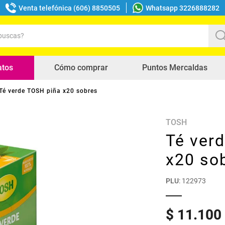
Venta telefónica (606) 8850505
Whatsapp 3226888282
uscas?
s buscados
atos
Cómo comprar
Puntos Mercaldas
Té verde TOSH piña x20 sobres
TOSH
Té ver
x20 so
PLU
:
122973
$
11
.
100