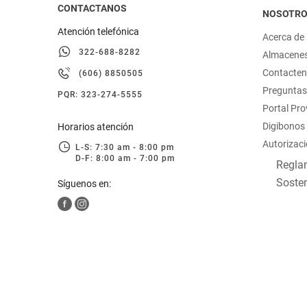
CONTACTANOS
NOSOTR
Atención telefónica
Acerca de
322-688-8282
Almacene
Contacte
(606) 8850505
Preguntas
PQR: 323-274-5555
Portal Pr
Digibonos
Horarios atención
Autorizaci
L-S: 7:30 am - 8:00 pm
D-F: 8:00 am - 7:00 pm
Reglam
Sosten
Síguenos en: