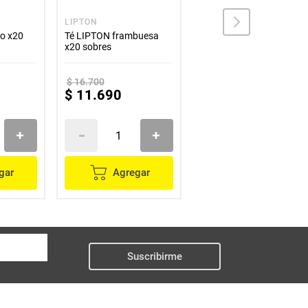
LIPTON
HINDÚ
o x20
Té LIPTON frambuesa
Infusion HINDU calma y
x20 sobres
equilibrio x20 sobres
$
16
.
700
$
11
.
690
$
11
.
600
gar
Agregar
Agregar
Suscribirme