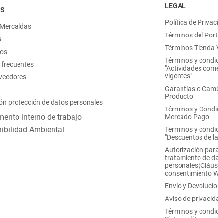
LEGAL
OS
Política de Privac
 Mercaldas
Términos del Port
s
Términos Tienda V
nos
Términos y condi
 frecuentes
"Actividades come
vigentes"
oveedores
Garantías o Camb
Producto
ón protección de datos personales
Términos y Condi
ento interno de trabajo
Mercado Pago
ibilidad Ambiental
Términos y condi
"Descuentos de l
Autorización para
tratamiento de d
personales(Cláus
consentimiento 
Envío y Devoluci
Aviso de privacid
Términos y condi