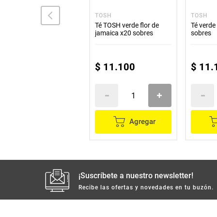
HINDÚ
TOSH
TOSH
Té HINDÚ negro original
Té TOSH verde flor de
Té verde
x12 sobres
jamaica x20 sobres
sobres
$
4600
$
11
.
100
$
11
.
Agregar
Agregar
¡Suscríbete a nuestro newsletter!
Recibe las ofertas y novedades en tu buzón.