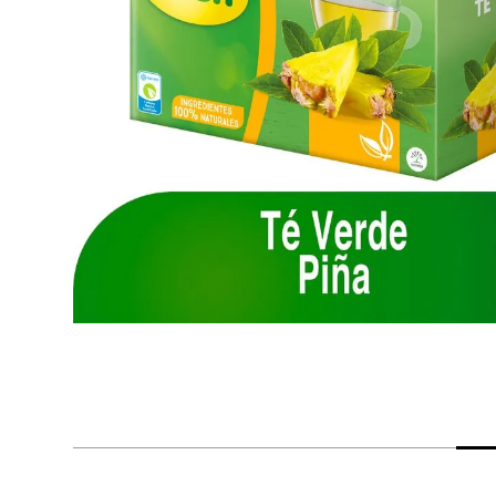
despensa
Arroz
Mantequilla
lácteos y refrigerados
vinos y licores
cuidado del bebé
mascotas
limpieza
cuidado personal
otros