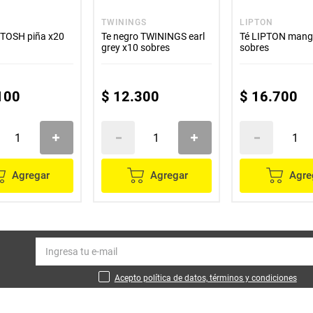
TWININGS
LIPTON
 TOSH piña x20
Te negro TWININGS earl
Té LIPTON mang
grey x10 sobres
sobres
100
$
12
.
300
$
16
.
700
Agregar
Agregar
Agre
Acepto política de datos, términos y condiciones