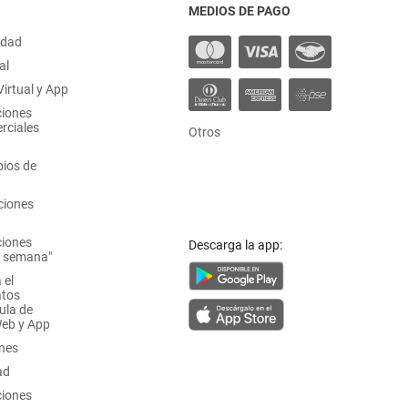
MEDIOS DE PAGO
idad
al
irtual y App
ciones
rciales
Otros
ios de
ciones
ciones
Descarga la app:
a semana"
 el
atos
ula de
Web y App
ones
ad
ciones