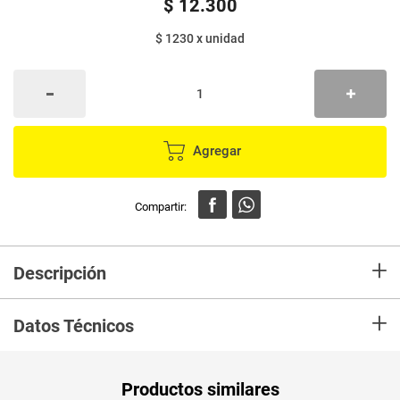
$
12
.
300
$ 1230
x
unidad
Agregar
+
Descripción
En Mercaldas compra Te verde puro TWININGS caja x10 sobres.
+
Datos Técnicos
Unidad de
un
Productos similares
medida