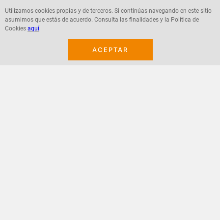
Utilizamos cookies propias y de terceros. Si continúas navegando en este sitio
asumimos que estás de acuerdo. Consulta las finalidades y la Política de
Agregar
Agregar
Cookies
aquí
ACEPTAR
¡Suscribete a nuestro newsletter!
Recibe las ofertas y novedades en tu buzón.
Acepto política de datos, términos y condiciones
Suscribirme
+
CONTACTANOS