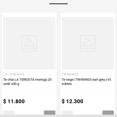
Multiplicador
1
PUM - Medida
10
Peso Neto
10
Producto (kg)
PUM - Unidad
Unidad
de Medida
LA TERESITA
TWININGS
Té chai LA TERESITA moringa 20
Te negro TWININGS earl grey x10
unds x30 g
sobres
$
11
.
800
$
12
.
300