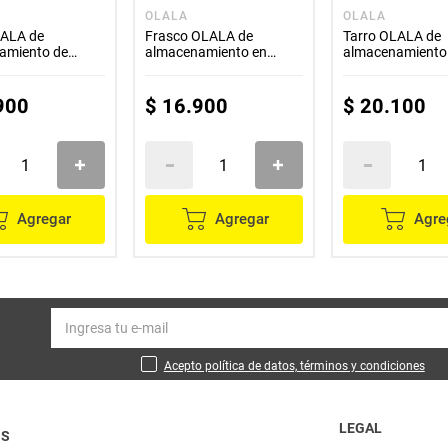
OLALA
OLALA
LALA de
Frasco OLALA de
Tarro OLALA de
amiento de
almacenamiento en
almacenamiento
on tapa de corcho
vidrio y corcho sk-7186
vidrio con tapa 
sk-7183
900
$
16
.
900
$
20
.
100
Agregar
Agregar
Agre
Acepto política de datos, términos y condiciones
LEGAL
OS