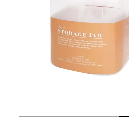
despensa
Arroz
Mantequilla
lácteos y refrigerados
vinos y licores
cuidado del bebé
mascotas
limpieza
cuidado personal
otros