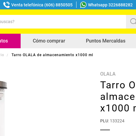
Venta telefónica (606) 8850505
Whatsapp 3226888282
uscas?
s buscados
atos
Cómo comprar
Puntos Mercaldas
rio
Tarro OLALA de almacenamiento x1000 ml
OLALA
Tarro 
almace
x1000 
PLU
:
133224