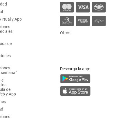
idad
al
irtual y App
ciones
rciales
Otros
ios de
ciones
ciones
Descarga la app:
a semana"
 el
atos
ula de
Web y App
ones
ad
ciones