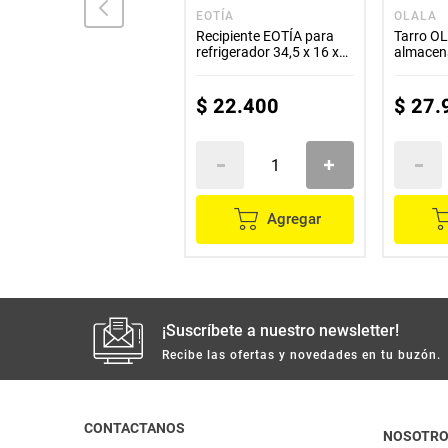
OLALA
EOTÍA
OLALA
Tarro OLALA de
Recipiente EOTÍA para
Tarro O
almacenamiento x1000
refrigerador 34,5 x 16 x
almacen
ml SK-7091
10,5 cm
vidrio c
sk-7189
$
26
.
800
$
22
.
400
$
27
.
Agregar
Agregar
¡Suscríbete a nuestro newsletter!
Recibe las ofertas y novedades en tu buzón.
CONTACTANOS
NOSOTR