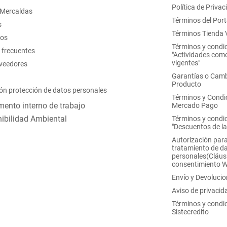
Política de Privac
 Mercaldas
Términos del Port
s
Términos Tienda V
nos
Términos y condi
 frecuentes
"Actividades come
vigentes"
oveedores
Garantías o Camb
Producto
ón protección de datos personales
Términos y Condi
ento interno de trabajo
Mercado Pago
ibilidad Ambiental
Términos y condi
"Descuentos de l
Autorización para
tratamiento de d
personales(Cláus
consentimiento 
Envío y Devoluci
Aviso de privacid
Términos y condi
Sistecredito