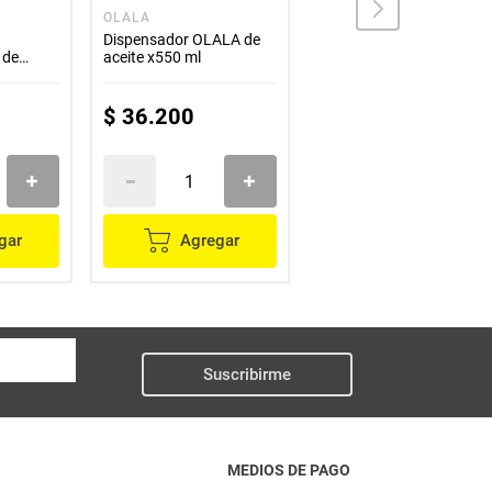
OLALA
OLALA
Dispensador OLALA de
Tarro OLALA de
 de
aceite x550 ml
almacenamiento x1500
de corcho
ml sk-7023
$
36
.
200
$
37
.
000
gar
Agregar
Agregar
Suscribirme
MEDIOS DE PAGO