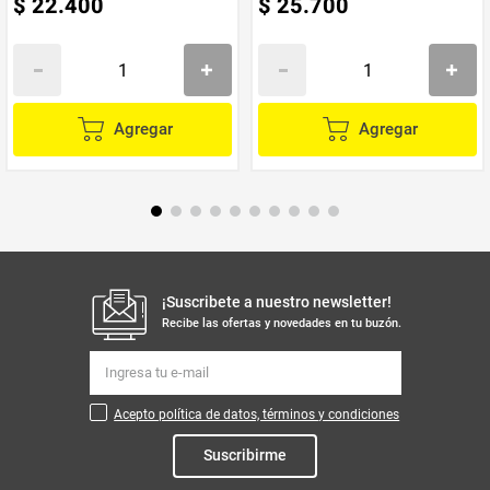
$
22
.
400
$
25
.
700
Agregar
Agregar
¡Suscribete a nuestro newsletter!
Recibe las ofertas y novedades en tu buzón.
Acepto política de datos, términos y condiciones
Suscribirme