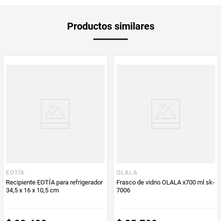
Garantía
1 mes
Productos similares
Producto
Producto
Mercaldas
Enviado Por
Vendido por
Mercaldas
EOTÍA
OLALA
Recipiente EOTÍA para refrigerador
Frasco de vidrio OLALA x700 ml sk-
34,5 x 16 x 10,5 cm
7006