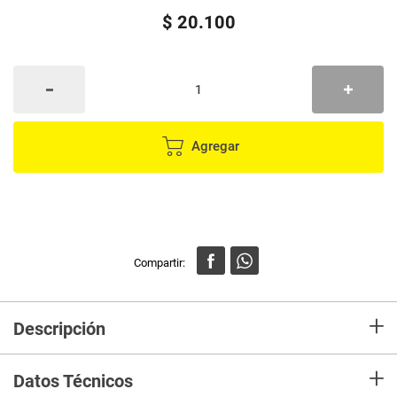
$
20
.
100
Agregar
+
Descripción
En mercaldas compra Tarro OLALA de almacenamiento de vidrio con tapa
+
de corcho sk-7183
Datos Técnicos