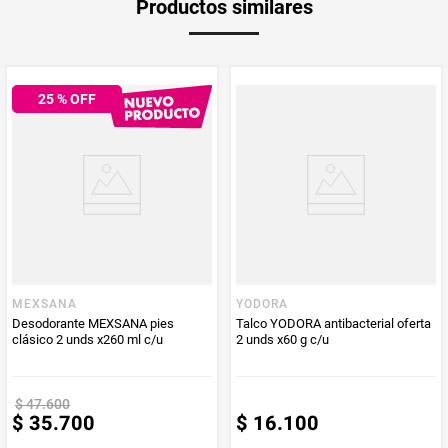
Productos similares
medida
Multiplicador
1
25
% OFF
PUM - Medida
385
Peso Neto
385
Producto (kg)
PUM - Unidad
Gramo
de Medida
MEXSANA
YODORA
Desodorante MEXSANA pies
Talco YODORA antibacterial oferta
clásico 2 unds x260 ml c/u
2 unds x60 g c/u
$
47
.
600
$
35
.
700
$
16
.
100