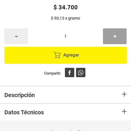
$
34
.
700
$ 90,13
x
gramo
Agregar
+
Descripción
En Mercaldas compra Polvo Medicado Mexsana Con Triclosan X300G +
+
85G Marca MEXANA y recibelo en tu casa en minutos.
Datos Técnicos
Unidad de
un