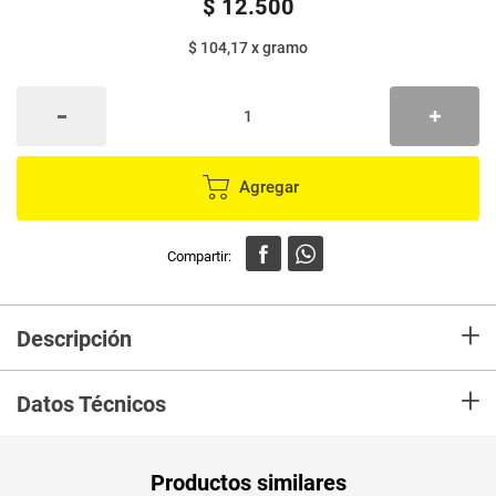
$
12
.
500
$ 104,17
x
gramo
Agregar
+
Descripción
Talco lander antibacterial,contiene triclosán, es refrescante, protege tus
+
pies de los malos olores,Ayuda a evitar el sudor en la piel, absorbiendo la
Datos Técnicos
humedad de este,Mantiene tus pies y cuerpo secos y frescos durante
todo el día
Unidad de
un
Productos similares
medida