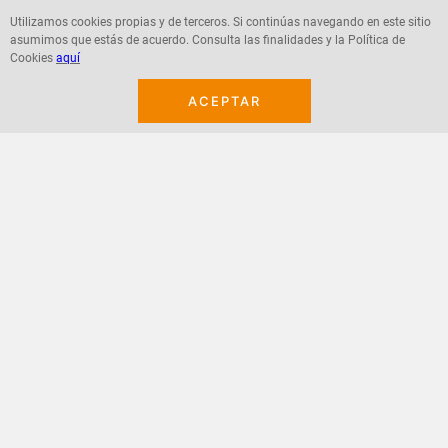
Utilizamos cookies propias y de terceros. Si continúas navegando en este sitio
asumimos que estás de acuerdo. Consulta las finalidades y la Política de
Agregar
Agregar
Cookies
aquí
ACEPTAR
¡Suscribete a nuestro newsletter!
Recibe las ofertas y novedades en tu buzón.
Acepto política de datos, términos y condiciones
Suscribirme
+
CONTACTANOS