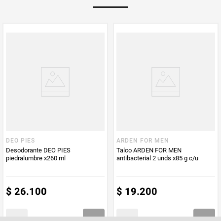
Multiplicador
1
PUM - Medida
120
Peso Neto
120
Producto (kg)
PUM - Unidad
Gramo
de Medida
DEO PIES
ARDEN FOR MEN
Desodorante DEO PIES
Talco ARDEN FOR MEN
piedralumbre x260 ml
antibacterial 2 unds x85 g c/u
$
26
.
100
$
19
.
200