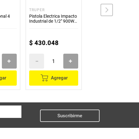
TRUPER
PARADOX
nal 4
Pistola Electrica Impacto
Compresor vertica 80L
Industrial de 1/2" 900W
COMP-80L Truper
de Truper
$
430
.
048
$
1
.
665
.
249
gar
Agregar
Agregar
Suscribirme