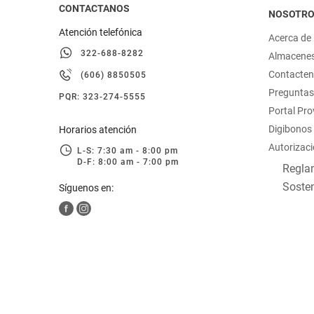
CONTACTANOS
NOSOTR
Atención telefónica
Acerca de
322-688-8282
Almacene
Contacte
(606) 8850505
Preguntas
PQR: 323-274-5555
Portal Pr
Digibonos
Horarios atención
Autorizaci
L-S: 7:30 am - 8:00 pm
D-F: 8:00 am - 7:00 pm
Reglam
Sosten
Síguenos en: