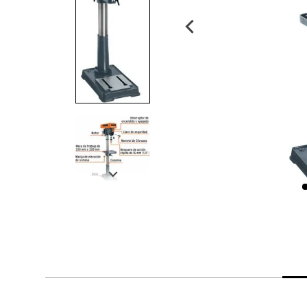
despensa
Arroz
Mantequilla
lácteos y refrigerados
vinos y licores
cuidado del bebé
mascotas
limpieza
cuidado personal
otros