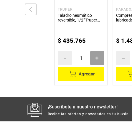
TRUPER
TRUPER
PARADO
Caja Para Herramienta
Taladro neumático
Compreso
Truper Con
reversible, 1/2" Truper
lubricado
Compartimentos 16
TPN-785HX
3½HP 12
Pulgadas CHP-16CP
$
108
.
000
$
54
.
000
$
435
.
765
$
1
.
4
Agregar
Agregar
¡Suscríbete a nuestro newsletter!
Recibe las ofertas y novedades en tu buzón.