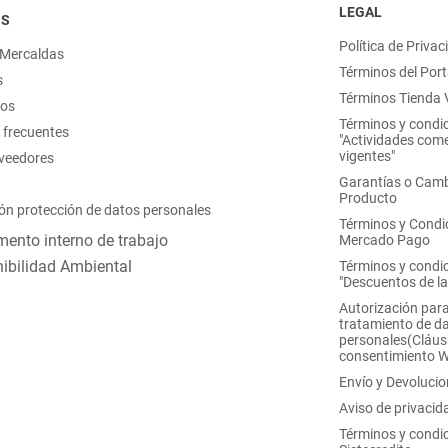
LEGAL
OS
Política de Privac
 Mercaldas
Términos del Port
s
Términos Tienda V
nos
Términos y condi
 frecuentes
"Actividades come
vigentes"
oveedores
Garantías o Camb
Producto
ón protección de datos personales
Términos y Condi
ento interno de trabajo
Mercado Pago
ibilidad Ambiental
Términos y condi
"Descuentos de l
Autorización para
tratamiento de d
personales(Cláus
consentimiento 
Envío y Devoluci
Aviso de privacid
Términos y condi