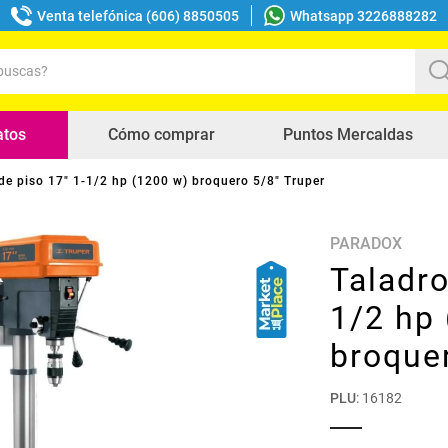
Venta telefónica (606) 8850505
Whatsapp 3226888282
uscas?
s buscados
atos
Cómo comprar
Puntos Mercaldas
de piso 17" 1-1/2 hp (1200 w) broquero 5/8" Truper
PARADOX
Taladro
1/2 hp
broquer
PLU
:
16182