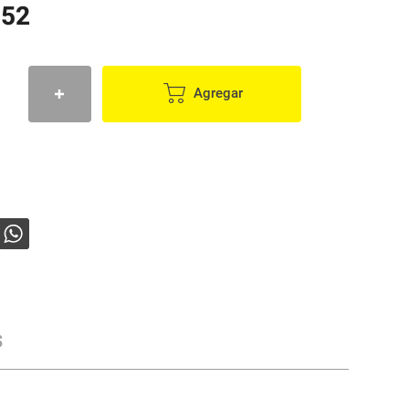
952
Agregar
s