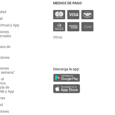
MEDIOS DE PAGO
idad
al
irtual y App
ciones
rciales
Otros
ios de
ciones
ciones
Descarga la app:
a semana"
 el
atos
ula de
Web y App
ones
ad
ciones