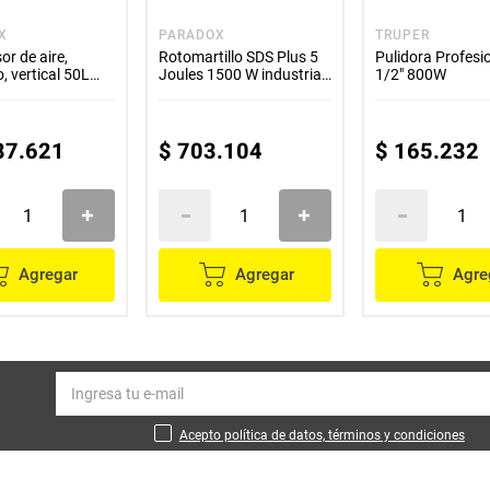
X
PARADOX
TRUPER
r de aire,
Rotomartillo SDS Plus 5
Pulidora Profesio
, vertical 50L
Joules 1500 W industrial
1/2" 800W
7V Truper
Truper
87
.
621
$
703
.
104
$
165
.
232
Agregar
Agregar
Agre
Acepto política de datos, términos y condiciones