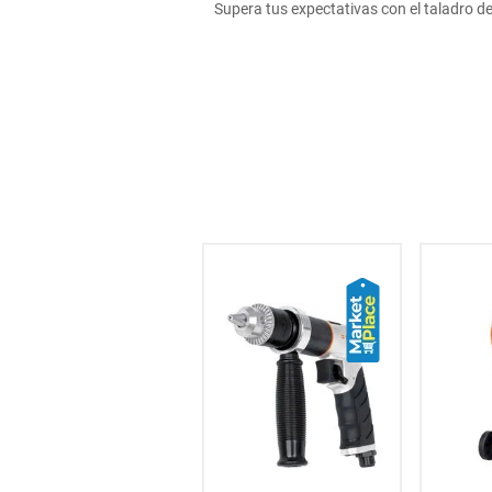
Supera tus expectativas con el taladro de
hogar
tecnología
moda
deportes
juguetería
50
% OFF