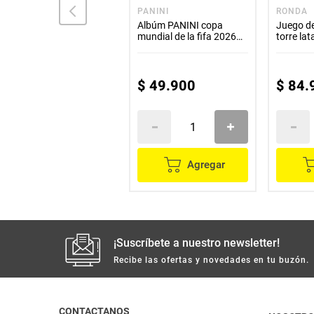
SQUISHMALLOWS
PANINI
RONDA
Peluche Squishmallows -
Albúm PANINI copa
Juego d
19Cm - Borsa
mundial de la fifa 2026
torre lat
pasta dura
$
59
.
900
$
29
.
950
$
49
.
900
$
84
.
Agregar
Agregar
¡Suscríbete a nuestro newsletter!
Recibe las ofertas y novedades en tu buzón.
CONTACTANOS