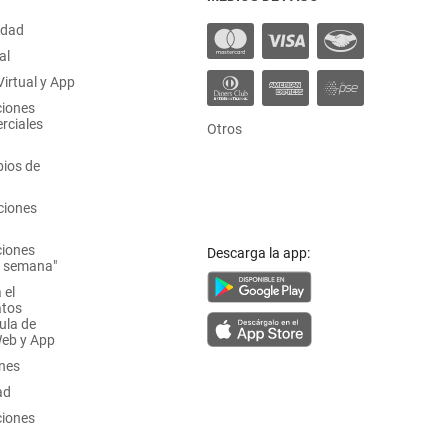
idad
al
irtual y App
ciones
rciales
Otros
ios de
ciones
ciones
Descarga la app:
a semana"
 el
atos
ula de
Web y App
ones
ad
ciones