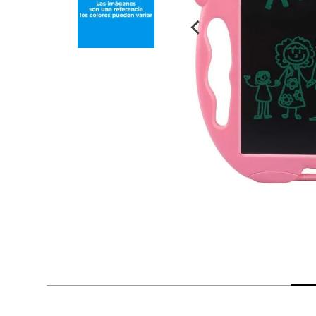
despensa
Arroz
Mantequilla
lácteos y refrigerados
vinos y licores
cuidado del bebé
mascotas
limpieza
cuidado personal
otros