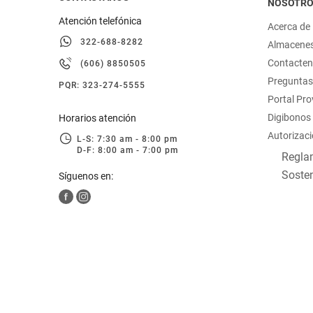
NOSOTR
Atención telefónica
Acerca de
322-688-8282
Almacene
Contacte
(606) 8850505
Preguntas
PQR: 323-274-5555
Portal Pr
Digibonos
Horarios atención
Autorizaci
L-S: 7:30 am - 8:00 pm
D-F: 8:00 am - 7:00 pm
Reglam
Sosten
Síguenos en: