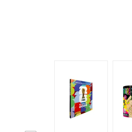
hogar
tecnología
moda
deportes
50
% OFF
juguetería