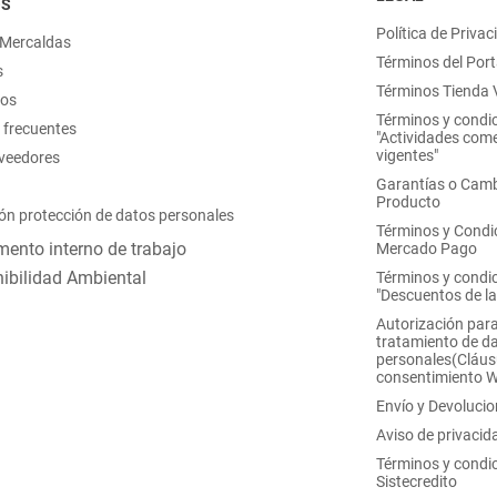
OS
Política de Privac
 Mercaldas
Términos del Port
s
Términos Tienda V
nos
Términos y condi
 frecuentes
"Actividades come
vigentes"
oveedores
Garantías o Camb
Producto
ón protección de datos personales
Términos y Condi
ento interno de trabajo
Mercado Pago
ibilidad Ambiental
Términos y condi
"Descuentos de l
Autorización para
tratamiento de d
personales(Cláus
consentimiento 
Envío y Devoluci
Aviso de privacid
Términos y condi
Sistecredito