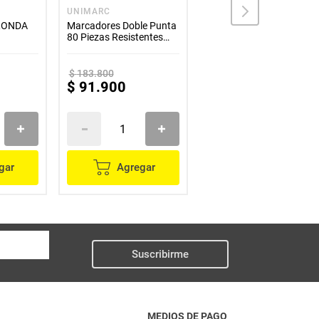
UNIMARC
DIAMOND PAINTING
 RONDA
Marcadores Doble Punta
Didáctico D.P diamantes
80 Piezas Resistentes
con marco redondo
Para Colorear
$
183
.
800
$
91
.
900
$
13
.
500
gar
Agregar
Agregar
Suscribirme
MEDIOS DE PAGO