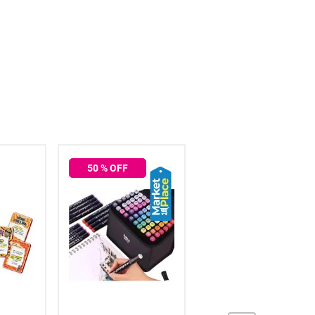
50
% OFF