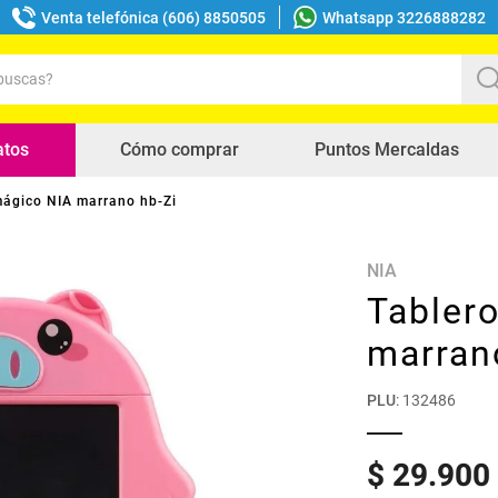
Venta telefónica (606) 8850505
Whatsapp 3226888282
uscas?
s buscados
atos
Cómo comprar
Puntos Mercaldas
mágico NIA marrano hb-Zi
NIA
Tabler
marran
PLU
:
132486
$
29
.
900