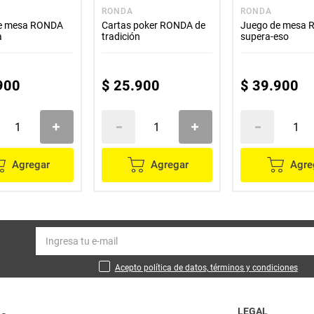
RONDA
RONDA
e mesa RONDA
Cartas poker RONDA de
Juego de mesa
a
tradición
supera-eso
900
$
25
.
900
$
39
.
900
Agregar
Agregar
Agre
Acepto política de datos, términos y condiciones
LEGAL