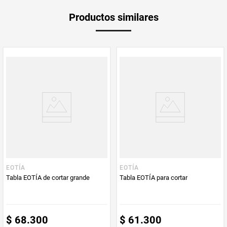
Garantía
1 mes
Productos similares
Producto
Producto
Mercaldas
Enviado Por
Vendido por
Mercaldas
EOTÍA
EOTÍA
Tabla EOTÍA de cortar grande
Tabla EOTÍA para cortar
$
68
.
300
$
61
.
300