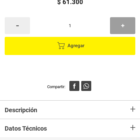
$
61
.
300
Agregar
+
Descripción
En mercaldas compra Tabla EOTÍA para cortar
+
Datos Técnicos