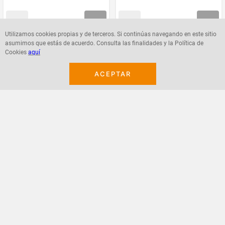
Utilizamos cookies propias y de terceros. Si continúas navegando en este sitio
asumimos que estás de acuerdo. Consulta las finalidades y la Política de
Agregar
Agregar
Cookies
aquí
ACEPTAR
¡Suscribete a nuestro newsletter!
Recibe las ofertas y novedades en tu buzón.
Acepto política de datos, términos y condiciones
Suscribirme