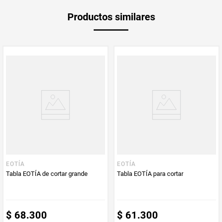
Garantía
1 mes
Productos similares
Producto
Producto
Mercaldas
Enviado Por
Vendido por
Mercaldas
EOTÍA
EOTÍA
Tabla EOTÍA de cortar grande
Tabla EOTÍA para cortar
$
68
.
300
$
61
.
300