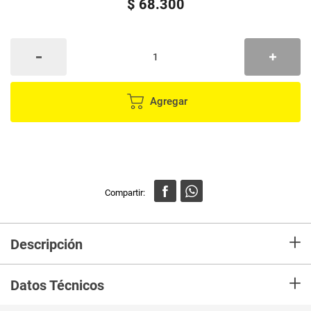
$
68
.
300
Agregar
+
Descripción
En mercaldas compra Tabla EOTÍA de cortar grande
+
Datos Técnicos