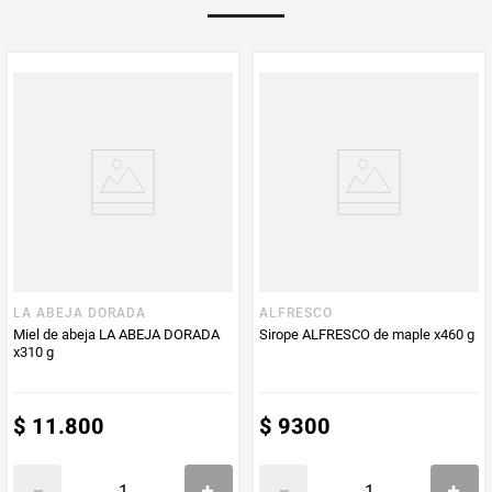
Multiplicador
1
PUM - Medida
355
Peso Neto
355
Producto (kg)
PUM - Unidad
Gramo
de Medida
LA ABEJA DORADA
ALFRESCO
Miel de abeja LA ABEJA DORADA
Sirope ALFRESCO de maple x460 g
x310 g
$
11
.
800
$
9300