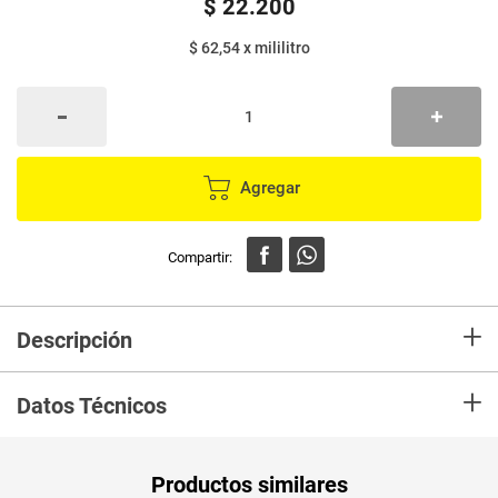
$
22
.
200
$ 62,54
x
mililitro
Agregar
+
Descripción
Syrup Aunt Jemima es un jarabe de miel que sirve para cubrir productos
+
de panadería y repostería como los pancakes y waffles. Está elaborado a
Datos Técnicos
partir de ingredientes azucarados como la miel de maple
Unidad de
un
Productos similares
medida