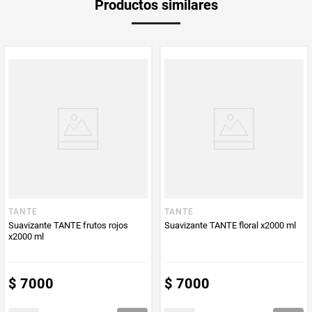
Productos similares
medida
Multiplicador
1
PUM - Medida
1000
Peso Neto
1000
Producto (kg)
PUM - Unidad
Mililitro
de Medida
TANTE
TANTE
Suavizante TANTE frutos rojos
Suavizante TANTE floral x2000 ml
x2000 ml
$
7000
$
7000