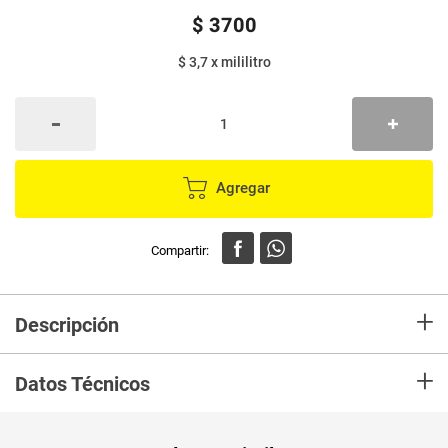
$
3700
$ 3,7
x
mililitro
Agregar
+
Descripción
Deja tu ropa increíblemente suave al tacto y facilita el
+
planchado. Su fragancia a manzana verde aporta una
Datos Técnicos
frescura única que se siente durante todo el día.
Unidad de
ml