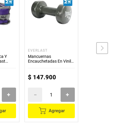
EVERLAST
EVERLAST
ca Y
Mancuernas
Pesa Para Muneca Y
last
Encauchetadas En Vinilo
Tobillo 5 Lb Everlast Azul
Everlast 10LB
$
147
.
900
$
81
.
900
gar
Agregar
Agregar