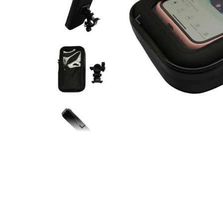
despensa
Mantequilla
Arroz
lácteos y refrigerados
vinos y licores
cuidado del bebé
mascotas
limpieza
cuidado personal
otros