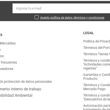
Acepto política de datos, términos y condiciones
LEGAL
OS
Política de Privac
 Mercaldas
Términos del Port
s
Términos Tienda V
nos
Términos y condi
 frecuentes
"Actividades come
vigentes"
oveedores
Garantías o Camb
Producto
ón protección de datos personales
Términos y Condi
ento interno de trabajo
Mercado Pago
ibilidad Ambiental
Términos y condi
"Descuentos de l
Autorización para
tratamiento de d