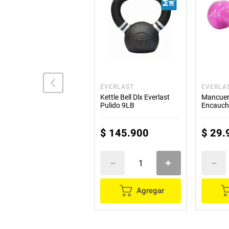
ZOOM
EVERLAST
EVERLA
Balon zoom Voley Skilled
Kettle Bell Dlx Everlast
Mancue
#5 Azul
Pulido 9LB
Encauche
Everlast
$
54
.
900
$
145
.
900
$
29
.
Agregar
Agregar