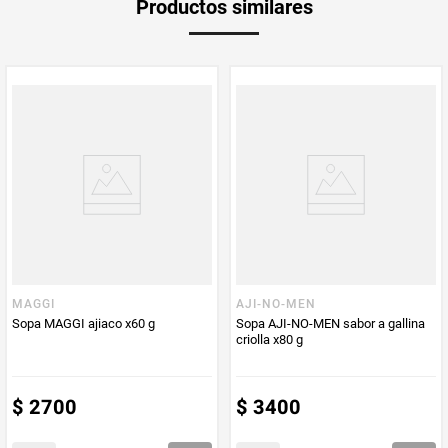
Productos similares
medida
PUM - Medida
261
Peso Neto
261
Producto (kg)
PUM - Unidad
Gramo
de Medida
MAGGI
AJI-NO-MEN
Sopa MAGGI ajiaco x60 g
Sopa AJI-NO-MEN sabor a gallina
criolla x80 g
$
2700
$
3400