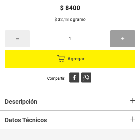
$
8400
$ 32,18
x
gramo
Agregar
+
Descripción
En mercaldas compra Sopa DELINUDOS 3 unds x87 g c/u gratis tarro
+
Datos Técnicos
Unidad de
gr