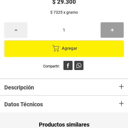
$
29
.
300
$ 7325
x
gramo
Agregar
+
Descripción
Las sombras individuales de Sp Pro están disponibles en 12 tonos de
+
textura mate y 6 en textura satinada. Contienen pigmentos minerales
Datos Técnicos
micropulverizados que proporcionan un color intenso en cada aplicación.
Su empaque es perfecto para llevar a donde quieras.
Unidad de
gr
Productos similares
medida