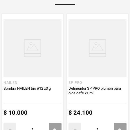
Multiplicador
1
PUM - Medida
4
Peso Neto
4
Producto (kg)
PUM - Unidad
Gramo
de Medida
NAILEN
SP PRO
Sombra NAILEN trio #12 x3 g
Delineador SP PRO plumon para
ojos cafe x1 ml
$
10
.
000
$
24
.
100