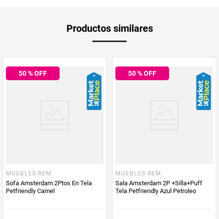
optimizar espacios sin renunciar al confort. Su diseño moderno aporta
estilo y armonía a diferentes ambientes, convirtiéndolo en una excelente
opción tanto para el día como para la noche.
Garantía
1 mes
Productos similares
Producto
Tapizado en
tela amigable con las mascotas (pet friendly)
, está pensado
para hogares con perros y gatos. Este material no genera ansiedad en las
mascotas, repele los pelos y facilita la limpieza y el mantenimiento diario,
Aplica Compra
manteniendo el sofá siempre en buen estado.
Solo aplica domicilio
y Recoge en
Este sofá cama de
3 cuerpos
cuenta con
3 posiciones
que se adaptan a
MOSTRAR MÁS
Tienda
50
% OFF
50
% OFF
diferentes necesidades de descanso. Su estructura incorpora
espuma de
alta densidad
para mayor comodidad y
patas en madera
que brindan
estabilidad y un toque natural al diseño. Además, incluye
2 cojines
que
Tiempo de
complementan su funcionalidad y confort.
5 días hábiles
entrega
Características principales:
Sofá cama de 3 cuerpos
Tapizado en tela amigable con mascotas (pet friendly)
Producto
Muebles rem
No genera ansiedad en mascotas
Enviado Por
No retiene pelos de mascotas
3 posiciones ajustables
Patas en madera
Espuma de alta densidad
Vendido por
Muebles rem
Incluye: 2 cojines
MUEBLES REM
MUEBLES REM
Sofa Amsterdam 2Ptos En Tela
Sala Amsterdam 2P +Silla+Puff
Medidas
Petfriendly Camel
Tela Petfriendly Azul Petroleo
180 x 94 x 80 cm
Sofacama
Cuidados y recomendaciones
Limpie con un paño suave usando agua y jabón.