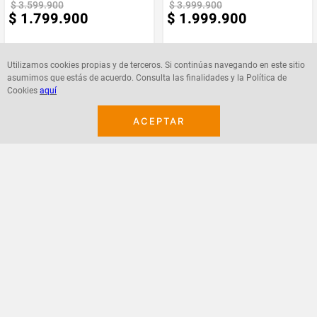
$
3
.
599
.
900
$
3
.
999
.
900
Marca
MUEBLES REM
Evite el uso de productos químicos o abrasivos para preservar el tapizado.
$
1
.
799
.
900
$
1
.
999
.
900
No exponga el sofá cama directamente a la luz solar.
Elimine el polvo periódicamente con un paño seco o aspiradora sin
cepillos de cerdas duras.
Requiere
NO
Armado
Calidad y garantía
Utilizamos cookies propias y de terceros. Si continúas navegando en este sitio
Todos nuestros productos son fabricados desde cero, garantizando altos
asumimos que estás de acuerdo. Consulta las finalidades y la Política de
estándares de calidad y atención al detalle. Las imágenes corresponden a
Cookies
aquí
productos reales; los colores pueden variar según la configuración de tu
Agregar
Agregar
pantalla.
Garantía: 12 meses en estructura y defectos de fábrica.
ACEPTAR
¡Suscribete a nuestro newsletter!
Recibe las ofertas y novedades en tu buzón.
Acepto política de datos, términos y condiciones
Suscribirme