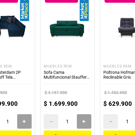
Limpie con un paño suave usando agua y jabón.
Evite el uso de productos químicos o abrasivos para preservar el tapizado
No exponga el sofá cama directamente a la luz solar.
l polvo periódicamente con un paño seco o aspiradora sin cepillos de cer
Calidad y garantía
esde cero, garantizando altos estándares de calidad y atención al deta
reales; los colores pueden variar según la configuración de tu pantalla.
Garantía: 12 meses en estructura y defectos de fábrica.
S REM
MUEBLES REM
MUEBLES REM
sterdam 2P
Sofa Cama
Poltrona Hofma
uff Tela
Multifuncional Stauffer
Reclinable Gris
dly Azul Petroleo
180x94x80 Verde +
Cojines
.
900
$
4
.
197
.
900
$
1
.
453
.
900
99
.
900
$
1
.
699
.
900
$
629
.
900