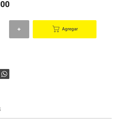
900
Agregar
s