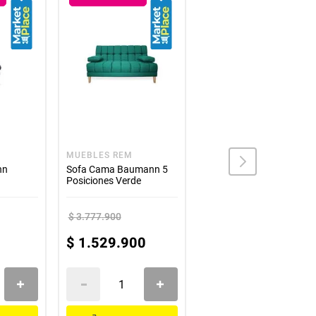
.
das duras.
lle. Las imágenes corresponden a productos
MUEBLES REM
MUEBLES REM
nn
Sofa Cama Baumann 5
Sofa Cama Hauser 3
Posiciones Verde
Posiciones 120x185 cm
Turquesa
$
3
.
777
.
900
$
2
.
517
.
900
$
1
.
529
.
900
$
1
.
043
.
900