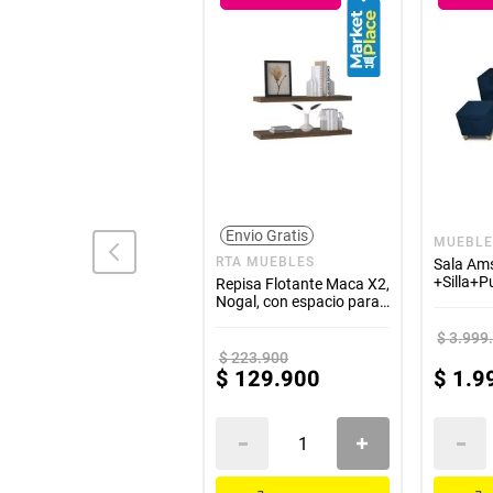
Elimine e
Todos nuestros productos son fabricados d
Envio Gratis
MUEBLES REM
MUEBLE
RTA MUEBLES
Sofa Cama Portmann
Sala Am
Nido Tarima 190x95 cm
+Silla+P
Repisa Flotante Maca X2,
Azul Petroleo + Cojines
Petfrien
Nogal, con espacio para
ubicar objetos ZF
$
3
.
777
.
900
$
3
.
999
$
223
.
900
$
1
.
379
.
900
$
129
.
900
$
1
.
9