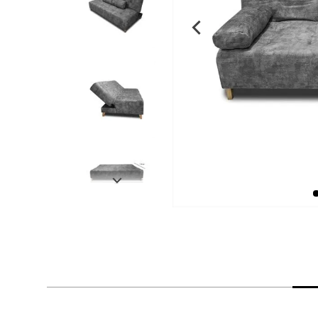
despensa
Arroz
Mantequilla
lácteos y refrigerados
vinos y licores
cuidado del bebé
mascotas
limpieza
cuidado personal
otros