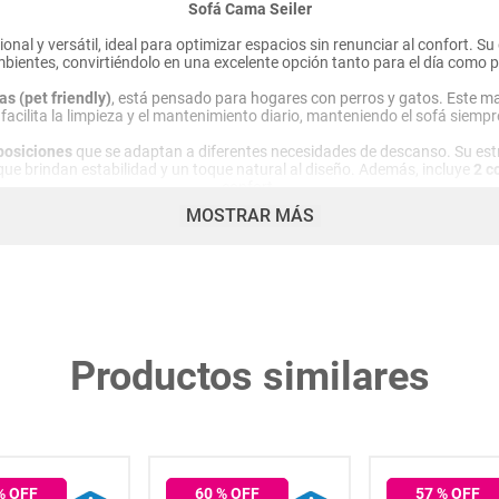
Sofá Cama Seiler
onal y versátil, ideal para optimizar espacios sin renunciar al confort. S
mbientes, convirtiéndolo en una excelente opción tanto para el día como p
s (pet friendly)
, está pensado para hogares con perros y gatos. Este ma
y facilita la limpieza y el mantenimiento diario, manteniendo el sofá siemp
posiciones
que se adaptan a diferentes necesidades de descanso. Su est
ue brindan estabilidad y un toque natural al diseño. Además, incluye
2 c
confort.
MOSTRAR MÁS
Características principales:
Sofá cama de 3 cuerpos
Tapizado en tela amigable con mascotas (pet friendly)
No genera ansiedad en mascotas
No retiene pelos de mascotas
3 posiciones ajustables
Patas en madera
Productos similares
Espuma de alta densidad
Incluye: 2 cojines
Medidas
180 x 94 x 80 cm
Cuidados y recomendaciones
% OFF
60
% OFF
57
% OFF