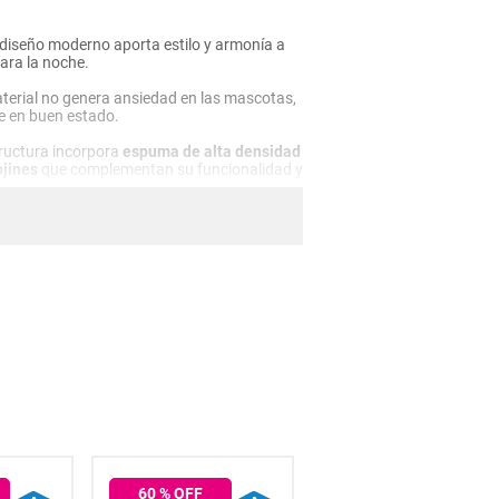
u diseño moderno aporta estilo y armonía a
ara la noche.
terial no genera ansiedad en las mascotas,
re en buen estado.
ructura incorpora
espuma de alta densidad
ojines
que complementan su funcionalidad y
60
% OFF
59
% OFF