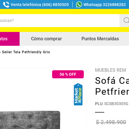
Venta telefónica (606) 8850505
Whatsapp 3226888282
uscas?
s buscados
atos
Cómo comprar
Puntos Mercaldas
Seiler Tela Petfriendly Gris
MUEBLES REM
56
% OFF
Sofá Ca
Petfrie
PLU
:
SCSB30305G
$
2
.
498
.
900