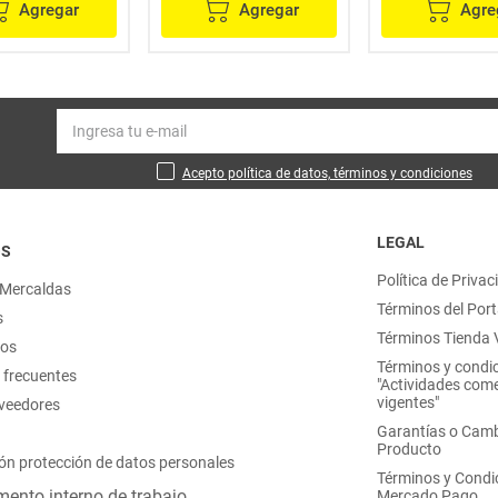
Agregar
Agregar
Agre
Acepto política de datos, términos y condiciones
LEGAL
OS
Política de Privac
 Mercaldas
Términos del Port
s
Términos Tienda V
nos
Términos y condi
 frecuentes
"Actividades come
vigentes"
oveedores
Garantías o Camb
Producto
ón protección de datos personales
Términos y Condi
ento interno de trabajo
Mercado Pago