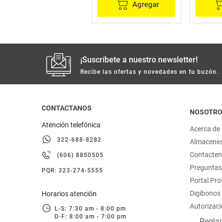
Agregar
Agregar
¡Suscríbete a nuestro newsletter!
Recibe las ofertas y novedades en tu buzón.
CONTACTANOS
NOSOTR
Atención telefónica
Acerca de
322-688-8282
Almacene
Contacte
(606) 8850505
Preguntas
PQR: 323-274-5555
Portal Pr
Digibonos
Horarios atención
Autorizaci
L-S: 7:30 am - 8:00 pm
D-F: 8:00 am - 7:00 pm
Reglam