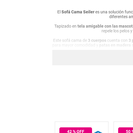
hogar
El
Sofá Cama Seiler
es una solución funci
diferentes a
tecnología
Tapizado en
tela amigable con las mascota
repele los pelos 
moda
Este sofá cama de
3 cuerpos
cuenta con
3 
para mayor comodidad y
patas en madera
q
deportes
juguetería
63
% OFF
42
% OFF
50