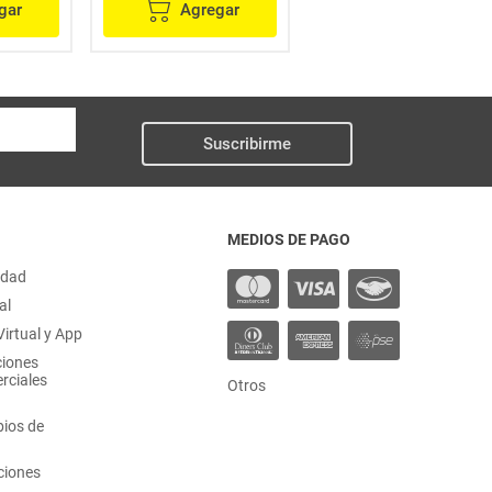
gar
Agregar
Agregar
Suscribirme
MEDIOS DE PAGO
idad
al
irtual y App
ciones
rciales
Otros
ios de
ciones