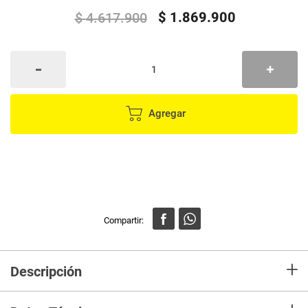
$
1
.
869
.
900
$
4
.
617
.
900
Agregar
+
Descripción
El
Sofacama Multifuncional Magnin
es la opción perfecta para quienes