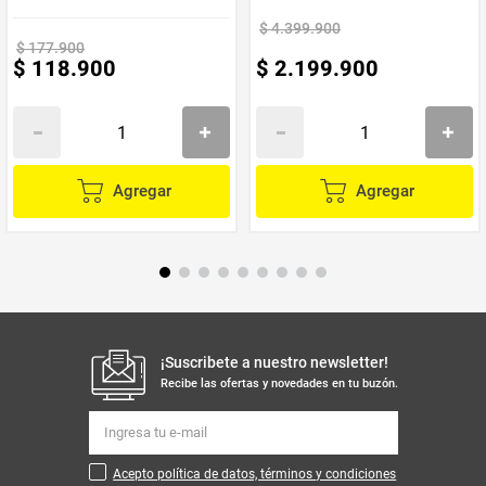
$
4
.
399
.
900
Marca
Muebles REM
$
177
.
900
$
118
.
900
$
2
.
199
.
900
Requiere
Si
Armado
Agregar
Agregar
¡Suscribete a nuestro newsletter!
Recibe las ofertas y novedades en tu buzón.
Acepto política de datos, términos y condiciones