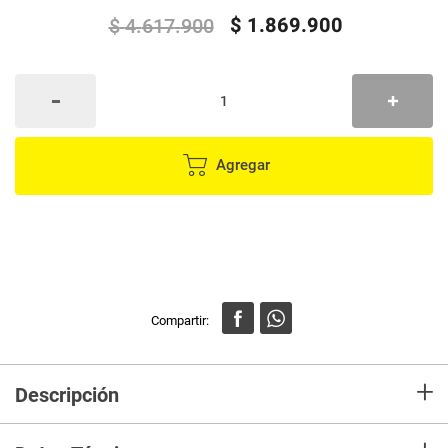
$
1
.
869
.
900
$
4
.
617
.
900
Agregar
+
Descripción
El
Sofacama Multifuncional Magnin
es la opción perfecta para quienes