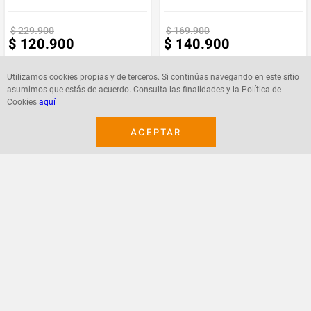
objetos
Marca
Muebles REM
$
229
.
900
$
169
.
900
$
120
.
900
$
140
.
900
Requiere
Si
Armado
Utilizamos cookies propias y de terceros. Si continúas navegando en este sitio
asumimos que estás de acuerdo. Consulta las finalidades y la Política de
Cookies
aquí
Agregar
Agregar
ACEPTAR
¡Suscribete a nuestro newsletter!
Recibe las ofertas y novedades en tu buzón.
Acepto política de datos, términos y condiciones