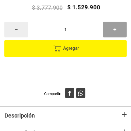
$
1
.
529
.
900
$
3
.
777
.
900
Agregar
+
Descripción
Sofá Cama Kalin 5 Posiciones en