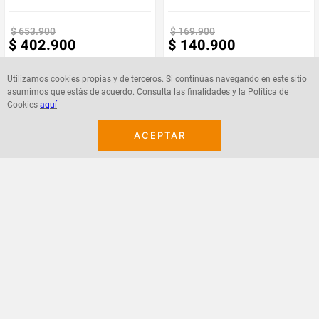
Marca
Muebles REM
$
653
.
900
$
169
.
900
$
402
.
900
$
140
.
900
Requiere
NO
Armado
Utilizamos cookies propias y de terceros. Si continúas navegando en este sitio
asumimos que estás de acuerdo. Consulta las finalidades y la Política de
Cookies
aquí
Agregar
Agregar
ACEPTAR
¡Suscribete a nuestro newsletter!
Recibe las ofertas y novedades en tu buzón.
Acepto política de datos, términos y condiciones