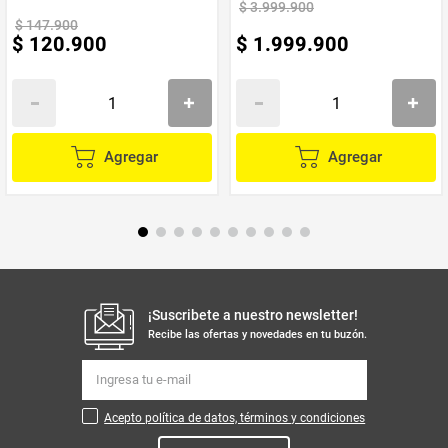
Garantía:
12 meses por defectos de fábrica o en la estructura.
$
3
.
999
.
900
Marca
Muebles REM
$
147
.
900
$
120
.
900
$
1
.
999
.
900
Requiere
NO
Armado
Agregar
Agregar
¡Suscribete a nuestro newsletter!
Recibe las ofertas y novedades en tu buzón.
Acepto política de datos, términos y condiciones