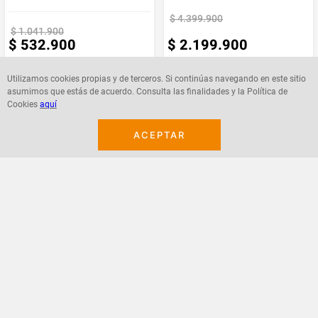
o abrasivos. Evita la exposición directa al sol y elimina el polvo con
aspiradora o paño seco sin cerdas duras.
$
4
.
399
.
900
Marca
Muebles REM
$
1
.
041
.
900
Garantía:
$
532
.
900
$
2
.
199
.
900
Requiere
NO
12 meses sobre estructura y defectos de fábrica.
Armado
Utilizamos cookies propias y de terceros. Si continúas navegando en este sitio
asumimos que estás de acuerdo. Consulta las finalidades y la Política de
Cookies
aquí
Agregar
Agregar
ACEPTAR
¡Suscribete a nuestro newsletter!
Recibe las ofertas y novedades en tu buzón.
Acepto política de datos, términos y condiciones