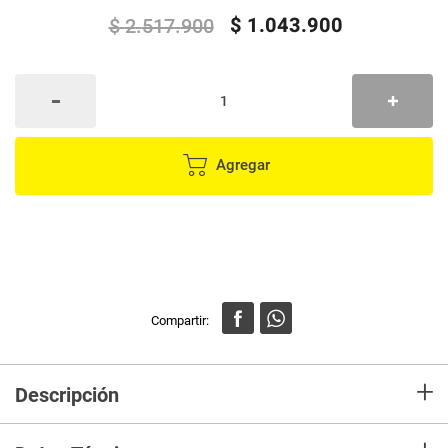
$
1
.
043
.
900
$
2
.
517
.
900
Agregar
+
Descripción
Sofacama Hauser 3 Posiciones con Brazos – Tapizado en Tela