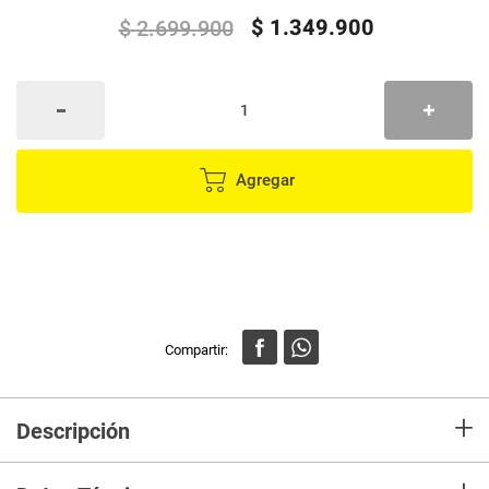
$
1
.
349
.
900
$
2
.
699
.
900
Agregar
+
Descripción
Sofá Cama Blum 3 Puestos Clic Clac