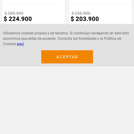
atención al detalle. Las imágenes corresponden a productos reales,
Marca
MUEBLES REM
aunque los colores pueden variar según la configuración de tu pantalla.
$
289
.
900
$
235
.
900
$
224
.
900
$
203
.
900
Garantía: 12 meses en estructura y defectos de fábrica.
Requiere
NO
Armado
Utilizamos cookies propias y de terceros. Si continúas navegando en este sitio
asumimos que estás de acuerdo. Consulta las finalidades y la Política de
Cookies
aquí
Agregar
Agregar
ACEPTAR
¡Suscribete a nuestro newsletter!
Recibe las ofertas y novedades en tu buzón.
Acepto política de datos, términos y condiciones