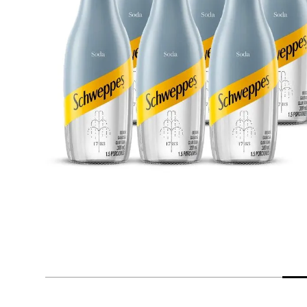
despensa
Mantequilla
Arroz
lácteos y refrigerados
vinos y licores
cuidado del bebé
mascotas
limpieza
cuidado personal
otros