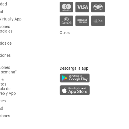
idad
al
irtual y App
ciones
rciales
Otros
ios de
ciones
ciones
Descarga la app:
a semana"
 el
atos
ula de
Web y App
ones
ad
ciones