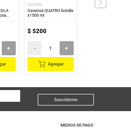
QUATRO
QUATRO
COLA
Gaseosa QUATRO botella
Gaseosa QUATRO
eosa
x1500 ml
toronja x3000 ml
 precio
$
5200
$
8000
gar
Agregar
Agregar
Suscribirme
MEDIOS DE PAGO