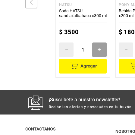
HATSU
HATSU
PONY M
Té HATSU flor cerezo lila
Soda HATSU
Bebida 
x400 ml
sandia/albahaca x300 ml
x200 ml
$
5000
$
3500
$
180
Agregar
Agregar
¡Suscríbete a nuestro newsletter!
Recibe las ofertas y novedades en tu buzón.
CONTACTANOS
NOSOTR