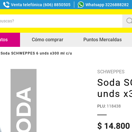
Venta telefónica (606) 8850505
Whatsapp 3226888282
uscas?
s buscados
atos
Cómo comprar
Puntos Mercaldas
Soda SCHWEPPES 6 unds x300 ml c/u
SCHWEPPES
Soda 
unds x
PLU
:
118438
$
14
.
800