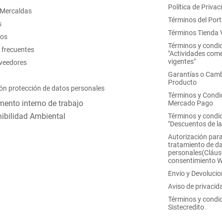
Política de Privac
 Mercaldas
Términos del Port
s
Términos Tienda V
nos
Términos y condi
 frecuentes
"Actividades come
vigentes"
oveedores
Garantías o Camb
Producto
ón protección de datos personales
Términos y Condi
ento interno de trabajo
Mercado Pago
ibilidad Ambiental
Términos y condi
"Descuentos de l
Autorización para
tratamiento de d
personales(Cláus
consentimiento 
Envío y Devoluci
Aviso de privacid
Términos y condi
Sistecredito