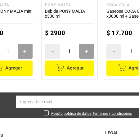
ALTA
PONY MALTA
COCA COLA
PONY MALTA mini
Bebida PONY MALTA
Gaseosa COCA 
x330 ml
x3000 ml + Gas
SPRITE x3000 ml
especial
0
$
2900
$
17
.
700
Agregar
Agregar
Agre
Acepto política de datos, términos y condiciones
LEGAL
OS