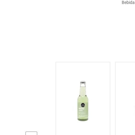
Bebida
hogar
tecnología
moda
deportes
juguetería