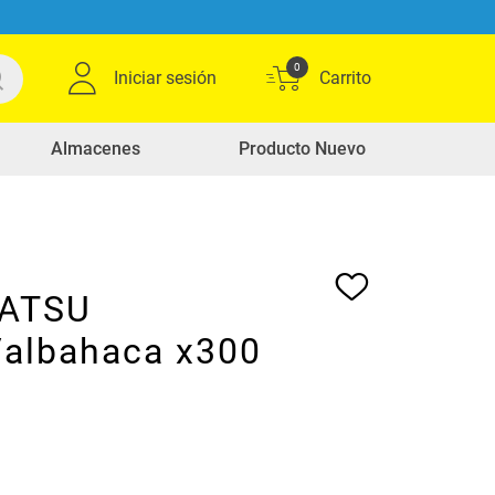
0
Iniciar sesión
Almacenes
Producto Nuevo
HATSU
/albahaca x300