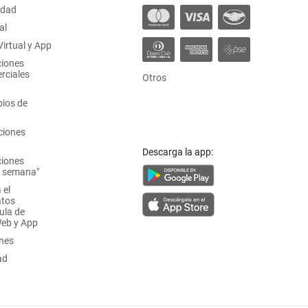
idad
al
irtual y App
ciones
rciales
Otros
ios de
ciones
Descarga la app:
ciones
a semana"
 el
atos
ula de
Web y App
ones
ad