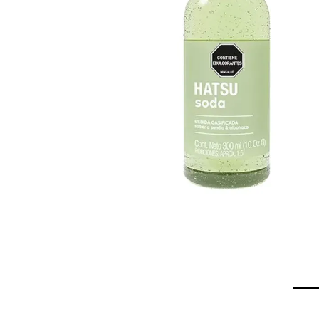
despensa
Arroz
Aceite
lácteos y refrigerados
vinos y licores
cuidado del bebé
mascotas
limpieza
cuidado personal
otros