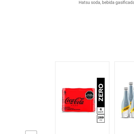
Hatsu soda, bebida gasificada 
hogar
tecnología
moda
deportes
NaN
% OFF
juguetería