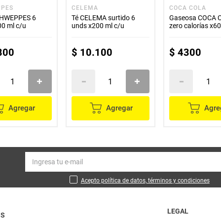
PPES
CELEMA
COCA COLA
CHWEPPES 6
Té CELEMA surtido 6
Gaseosa COCA 
0 ml c/u
unds x200 ml c/u
zero calorías x6
800
$
10
.
100
$
4300
Agregar
Agregar
Agre
Acepto política de datos, términos y condiciones
LEGAL
OS