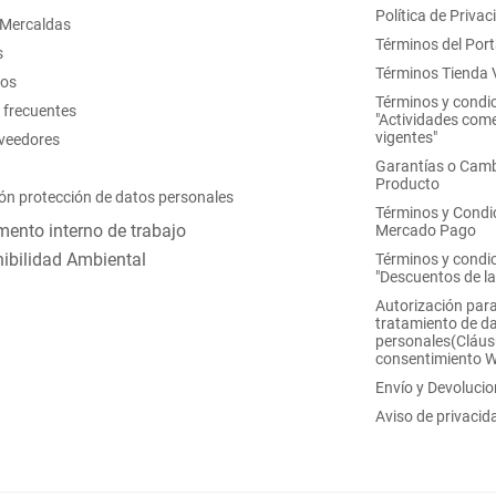
Política de Privac
 Mercaldas
Términos del Port
s
Términos Tienda V
nos
Términos y condi
 frecuentes
"Actividades come
vigentes"
oveedores
Garantías o Camb
Producto
ón protección de datos personales
Términos y Condi
ento interno de trabajo
Mercado Pago
ibilidad Ambiental
Términos y condi
"Descuentos de l
Autorización para
tratamiento de d
personales(Cláus
consentimiento 
Envío y Devoluci
Aviso de privacid