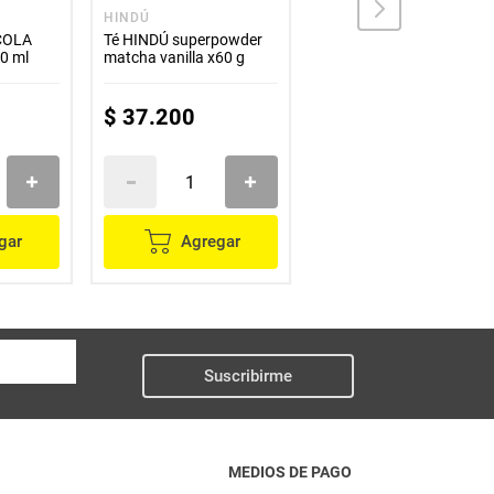
HINDÚ
COCA COLA
COLA
Té HINDÚ superpowder
Gaseosa COCA COLA 2
00 ml
matcha vanilla x60 g
unds x2500 ml gratis
quatro x1500 ml
$
37
.
200
$
17
.
100
gar
Agregar
Agregar
Suscribirme
MEDIOS DE PAGO