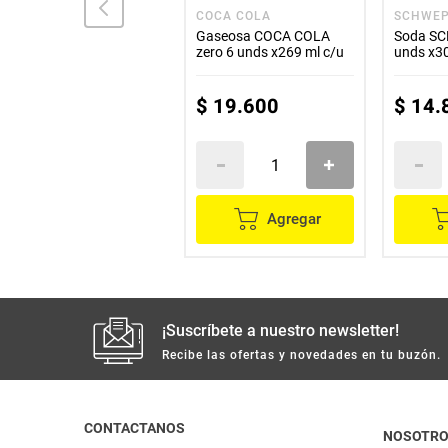
FANTA
COCA COLA
SCHWE
Gaseosa FANTA naranja
Gaseosa COCA COLA
Soda S
x235 ml
zero 6 unds x269 ml c/u
unds x30
$
19
.
600
$
14
.
No
Disponible
Agregar
¡Suscríbete a nuestro newsletter!
Recibe las ofertas y novedades en tu buzón.
CONTACTANOS
NOSOTR