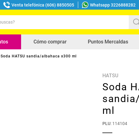
Venta telefónica (606) 8850505
Whatsapp 3226888282
uscas?
s buscados
atos
Cómo comprar
Puntos Mercaldas
Soda HATSU sandia/albahaca x300 ml
HATSU
Soda 
sandia
ml
PLU
:
114104