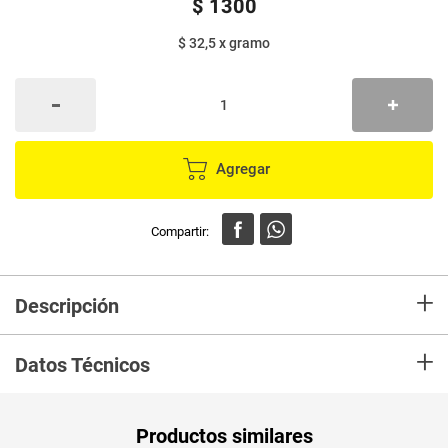
$
1300
$ 32,5
x
gramo
Agregar
+
Descripción
Deliciosos pasabocas, horneados y hechos 100% de maíz. Ideal para
+
calmar tu antojo de Snack en cualquier momento del dia.
Datos Técnicos
Unidad de
un
Productos similares
medida