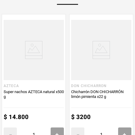
Multiplicador
1
PUM - Medida
50
Peso Neto
50
Producto (kg)
PUM - Unidad
Gramo
de Medida
AZTECA
DON CHICHARRON
Super nachos AZTECA natural x500
Chicharrón DON CHICHARRÓN
g
limón pimienta x22 g
$
14
.
800
$
3200