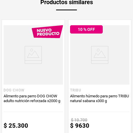
Productos similares
medida
Multiplicador
1
10
% OFF
PUM - Medida
47,1
Peso Neto
47,1
Producto (kg)
PUM - Unidad
Gramo
de Medida
DOG CHOW
TRIBU
Alimento para perro DOG CHOW
Alimento húmedo para perro TRIBU
adulto nutrición reforzada x2000 g
natural sabana x300 g
$
10
.
700
$
25
.
300
$
9630