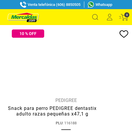
Venta telefónica (606) 8850505
Whatsapp
0
10
% OFF
PEDIGREE
Snack para perro PEDIGREE dentastix
adulto razas pequeñas x47,1 g
PLU
:
116188