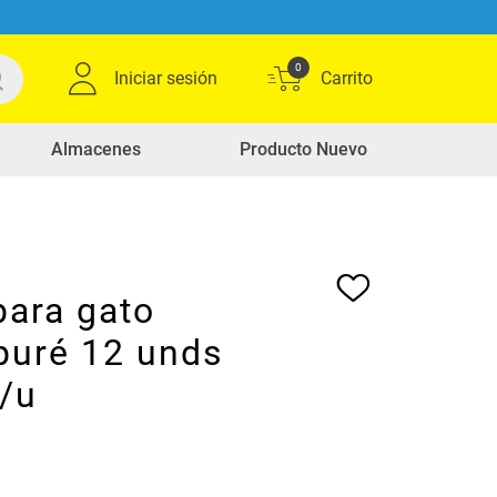
0
Iniciar sesión
Almacenes
Producto Nuevo
para gato
uré 12 unds
c/u