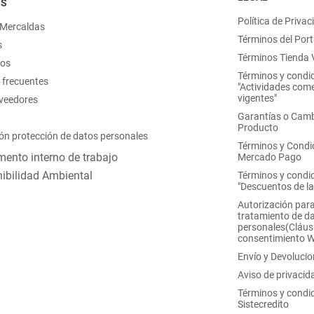
OS
Política de Privac
 Mercaldas
Términos del Port
s
Términos Tienda V
nos
Términos y condi
 frecuentes
"Actividades come
vigentes"
oveedores
Garantías o Camb
Producto
ón protección de datos personales
Términos y Condi
ento interno de trabajo
Mercado Pago
ibilidad Ambiental
Términos y condi
"Descuentos de l
Autorización para
tratamiento de d
personales(Cláus
consentimiento 
Envío y Devoluci
Aviso de privacid
Términos y condi
Sistecredito