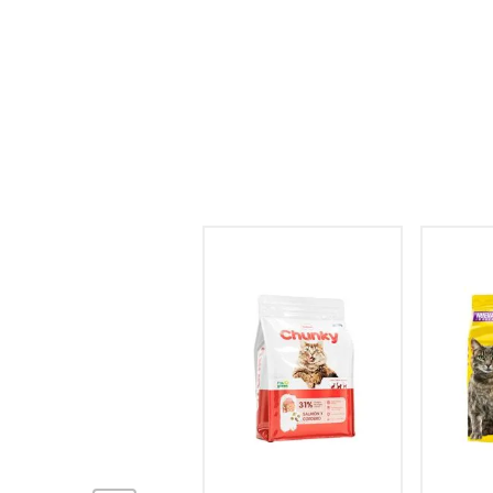
hogar
tecnología
moda
deportes
juguetería