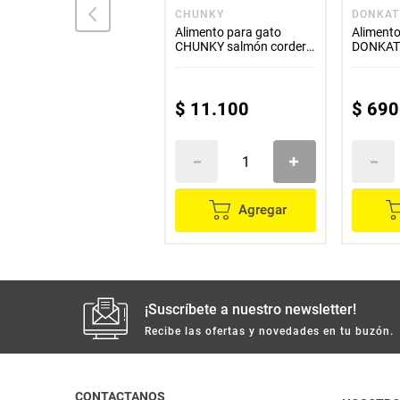
CAT CHOW
CHUNKY
DONKAT
Alimento para gato CAT
Alimento para gato
Alimento
CHOW hogareño x1500 g
CHUNKY salmón cordero
DONKAT 
x500 g
$
39
.
800
$
11
.
100
$
690
Agregar
Agregar
¡Suscríbete a nuestro newsletter!
Recibe las ofertas y novedades en tu buzón.
CONTACTANOS