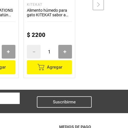
KITEKAT
FELIX
TATIONS
Alimento húmedo para
Alimento para gato
 atún
gato KITEKAT sabor a
FELIX gatitos megamix
pollo x70 g
x500 g
$
2200
$
11
.
500
gar
Agregar
Agregar
Suscribirme
MEDIOS DE PAGO