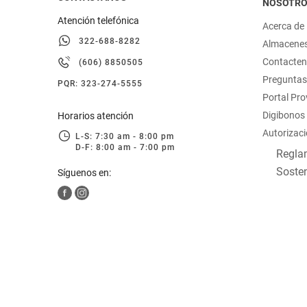
NOSOTR
Atención telefónica
Acerca de
322-688-8282
Almacene
Contacte
(606) 8850505
Preguntas
PQR: 323-274-5555
Portal Pr
Digibonos
Horarios atención
Autorizaci
L-S: 7:30 am - 8:00 pm
D-F: 8:00 am - 7:00 pm
Reglam
Sosten
Síguenos en: