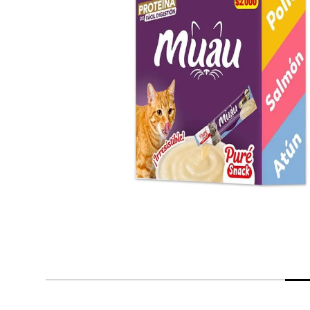
despensa
Mantequilla
Arroz
lácteos y refrigerados
vinos y licores
cuidado del bebé
mascotas
limpieza
cuidado personal
otros