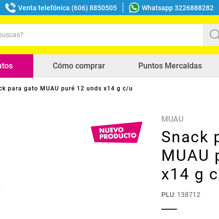
Venta telefónica (606) 8850505
Whatsapp 3226888282
uscas?
s buscados
atos
Cómo comprar
Puntos Mercaldas
ck para gato MUAU puré 12 unds x14 g c/u
MUAU
Snack 
MUAU p
x14 g 
PLU
:
138712