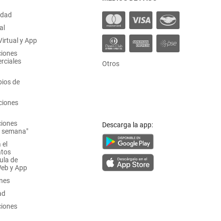
idad
al
irtual y App
ciones
rciales
Otros
ios de
ciones
ciones
Descarga la app:
a semana"
 el
atos
ula de
Web y App
ones
ad
ciones