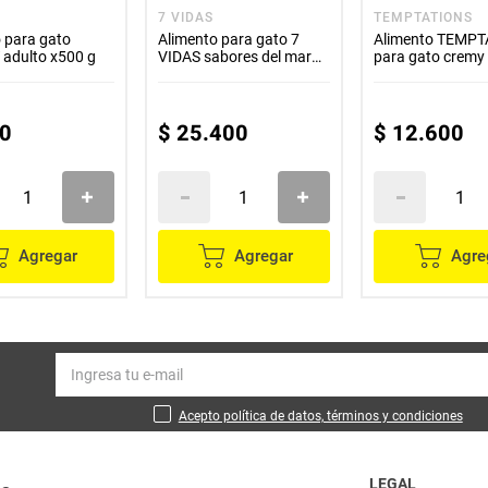
7 VIDAS
TEMPTATIONS
 para gato
Alimento para gato 7
Alimento TEMP
adulto x500 g
VIDAS sabores del mar
para gato cremy
x1300 g
x48 g
0
$
25
.
400
$
12
.
600
Agregar
Agregar
Agre
Acepto política de datos, términos y condiciones
LEGAL