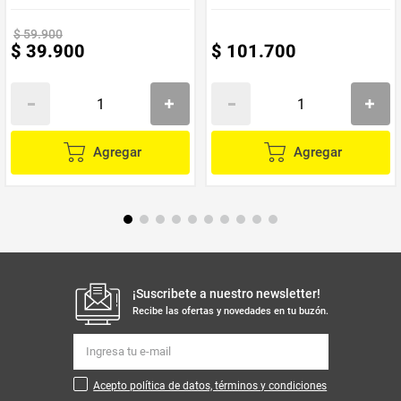
$
59
.
900
$
39
.
900
$
101
.
700
Agregar
Agregar
¡Suscribete a nuestro newsletter!
Recibe las ofertas y novedades en tu buzón.
Acepto política de datos, términos y condiciones