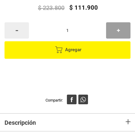
$
111
.
900
$
223
.
800
Agregar
+
Descripción
Conecta el reloj inteligente a tu teléfono a través de la APP indicada en el