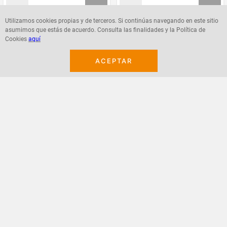
Utilizamos cookies propias y de terceros. Si continúas navegando en este sitio
asumimos que estás de acuerdo. Consulta las finalidades y la Política de
Agregar
Agregar
Cookies
aquí
ACEPTAR
¡Suscribete a nuestro newsletter!
Recibe las ofertas y novedades en tu buzón.
Acepto política de datos, términos y condiciones
Suscribirme