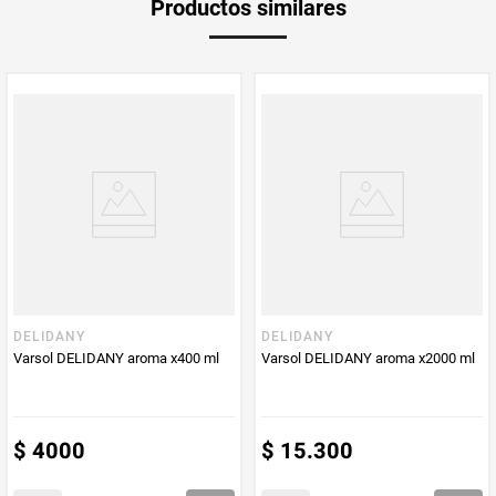
Productos similares
medida
Multiplicador
1
PUM - Medida
300
Peso Neto
300
Producto (kg)
PUM - Unidad
Mililitro
de Medida
DELIDANY
DELIDANY
Varsol DELIDANY aroma x400 ml
Varsol DELIDANY aroma x2000 ml
$
4000
$
15
.
300