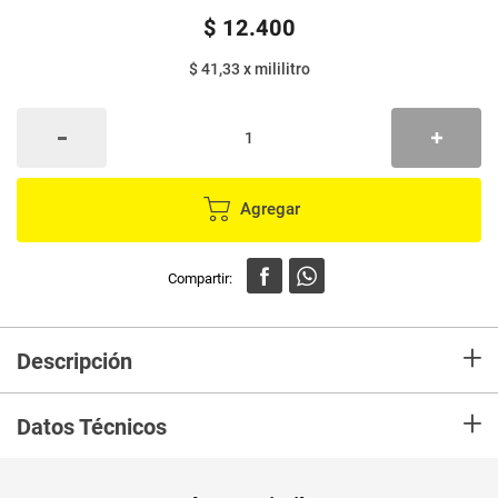
$
12
.
400
$ 41,33
x
mililitro
Agregar
+
Descripción
UV SILICONA SIEMPRE NUEVO, es la famosa fórmula patentada
+
de SIMONIZ® que previene contra los dañinos rayos ultravioleta del sol,
Datos Técnicos
cuida e hidrata delicadamente las superficies de vinilo, caucho, plástico y
cuero, devolviéndole su brillo y color.
Unidad de
un