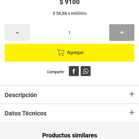
$
9100
$ 56,88
x
mililitro
Agregar
+
Descripción
Silicona BOWY con filtro solar UV. Limpia, lubrica y brilla
+
superficies de cuero, vinilo, caucho y material sintético.
Datos Técnicos
Renueva y reafirma los colores, protege de los rayos
solares y del agrietamiento
Unidad de
ml
Productos similares
medida