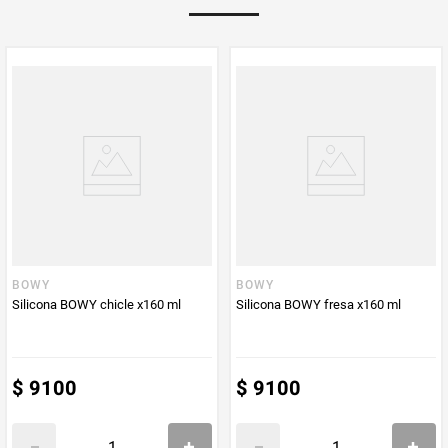
PUM - Medida
160
Peso Neto
160
Producto (kg)
PUM - Unidad
Mililitro
de Medida
BOWY
BOWY
Silicona BOWY chicle x160 ml
Silicona BOWY fresa x160 ml
$
9100
$
9100