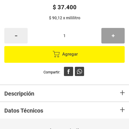
$
37
.
400
$ 90,12
x
mililitro
Agregar
+
Descripción
Ideal pelo normal a mixto, con raíces grasas y puntas secas, aporta
+
limpieza al cuero cabelludo y nutrición en las puntas. Libre de colorantes,
Datos Técnicos
parabenos y siliconas.
Peso Neto
415