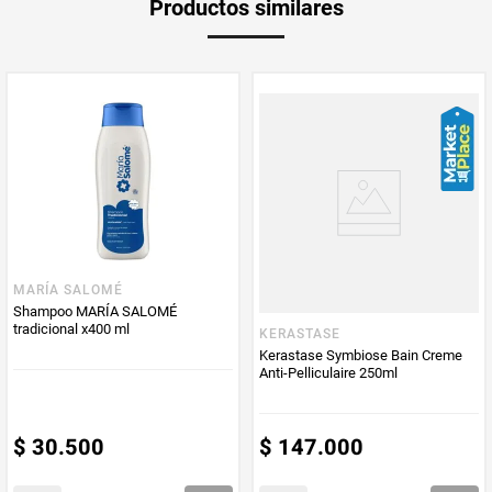
Productos similares
Producto (kg)
PUM - Unidad
Mililitro
de Medida
MARÍA SALOMÉ
Shampoo MARÍA SALOMÉ
tradicional x400 ml
KERASTASE
Kerastase Symbiose Bain Creme
Anti-Pelliculaire 250ml
$
30
.
500
$
147
.
000