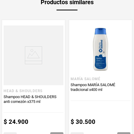
Productos similares
medida
Multiplicador
1
PUM - Medida
415
Peso Neto
415
Producto (kg)
PUM - Unidad
Mililitro
de Medida
MARÍA SALOMÉ
Shampoo MARÍA SALOMÉ
tradicional x400 ml
HEAD & SHOULDERS
Shampoo HEAD & SHOULDERS
anti comezón x375 ml
$
24
.
900
$
30
.
500