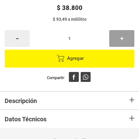
$
38
.
800
$ 93,49
x
mililitro
Agregar
+
Descripción
El poder aclarante de la manzanilla y la nutrición de la jalea real conviven
+
en la línea tío nacho jalea real manzanilla
Datos Técnicos
Unidad de
un