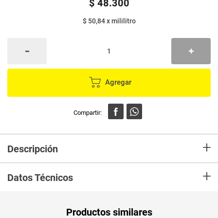
$
48
.
300
$ 50,84
x
mililitro
Agregar
+
Descripción
Shampoo TIO NACHO aclarante x950 ml
+
Datos Técnicos
Peso Neto
950
Productos similares
Producto (kg)