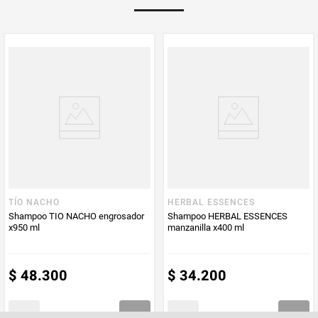
PUM - Unidad
Mililitro
de Medida
TÍO NACHO
HERBAL ESSENCES
Shampoo TIO NACHO engrosador
Shampoo HERBAL ESSENCES
x950 ml
manzanilla x400 ml
$
48
.
300
$
34
.
200