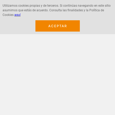
Utilizamos cookies propias y de terceros. Si continúas navegando en este sitio
asumimos que estás de acuerdo. Consulta las finalidades y la Política de
Agregar
Agregar
Cookies
aquí
ACEPTAR
¡Suscribete a nuestro newsletter!
Recibe las ofertas y novedades en tu buzón.
Acepto política de datos, términos y condiciones
Suscribirme
+
CONTACTANOS