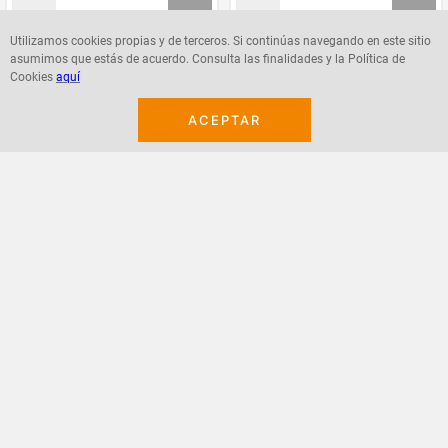
Utilizamos cookies propias y de terceros. Si continúas navegando en este sitio
asumimos que estás de acuerdo. Consulta las finalidades y la Política de
Agregar
Agregar
Cookies
aquí
ACEPTAR
¡Suscribete a nuestro newsletter!
Recibe las ofertas y novedades en tu buzón.
Acepto política de datos, términos y condiciones
Suscribirme