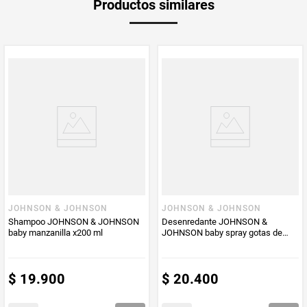
Productos similares
Producto (kg)
PUM - Unidad
Mililitro
de Medida
JOHNSON & JOHNSON
JOHNSON & JOHNSON
Shampoo JOHNSON & JOHNSON
Desenredante JOHNSON &
baby manzanilla x200 ml
JOHNSON baby spray gotas de
brillo x200 ml
$
19
.
900
$
20
.
400