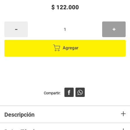
$
122
.
000
Agregar
+
Descripción
Loreal Shampoo Vitamino Color 300ml. Champú protector de color, elimina
suavemente los residuos y ayuda a proteger el cabello tratado con color.