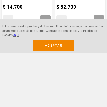
$
14
.
700
$
52
.
700
Marca
Loreal
Utilizamos cookies propias y de terceros. Si continúas navegando en este sitio
asumimos que estás de acuerdo. Consulta las finalidades y la Política de
Agregar
Agregar
Cookies
aquí
ACEPTAR
¡Suscribete a nuestro newsletter!
Recibe las ofertas y novedades en tu buzón.
Acepto política de datos, términos y condiciones
Suscribirme