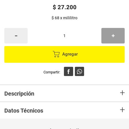
$
27
.
200
$ 68
x
mililitro
Agregar
+
Descripción
En mercaldas compra Shampoo SCHWARZKOPF full hair wonder x400 ml
+
Datos Técnicos
Unidad de
ml