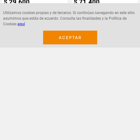
$
29
.
600
$
71
.
400
Utilizamos cookies propias y de terceros. Si continúas navegando en este sitio
asumimos que estás de acuerdo. Consulta las finalidades y la Política de
Cookies
aquí
Agregar
Agregar
ACEPTAR
¡Suscribete a nuestro newsletter!
Recibe las ofertas y novedades en tu buzón.
Acepto política de datos, términos y condiciones
Suscribirme