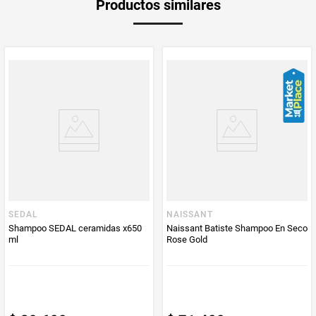
Productos similares
medida
PUM - Medida
400
Peso Neto
400
Producto (kg)
PUM - Unidad
Mililitro
de Medida
SEDAL
NAISSANT
Shampoo SEDAL ceramidas x650
Naissant Batiste Shampoo En Seco
ml
Rose Gold