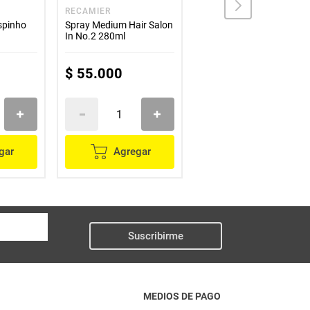
RECAMIER
BABARIA
spinho
Spray Medium Hair Salon
Babaria Shampoo
In No.2 280ml
Nutritivo Rizos con
Pepino 400ml
$
55
.
000
$
19
.
000
gar
Agregar
Agregar
Suscribirme
MEDIOS DE PAGO