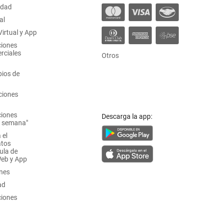
idad
al
irtual y App
ciones
rciales
Otros
ios de
ciones
ciones
Descarga la app:
a semana"
 el
atos
ula de
Web y App
ones
ad
ciones