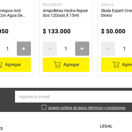
L
RECAMIER
SKALA
Crespos Anti
Ampolletas Hydra Repair
Skala Expert Cre
Con Agua De
Sos 12Dosis X 15ml
Divino
0ml
050
$
133
.
000
$
50
.
000
Agregar
Agregar
Agre
Acepto política de datos, términos y condiciones
LEGAL
OS