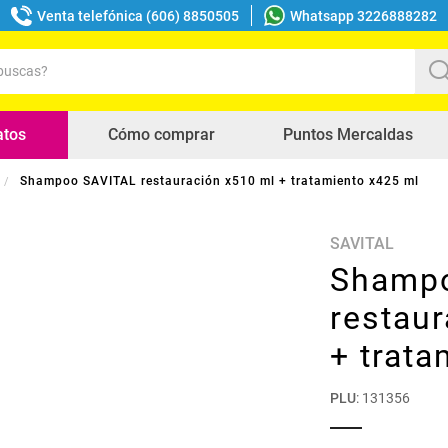
Venta telefónica (606) 8850505
Whatsapp 3226888282
uscas?
s buscados
atos
Cómo comprar
Puntos Mercaldas
Shampoo SAVITAL restauración x510 ml + tratamiento x425 ml
SAVITAL
Shamp
restau
+ trata
PLU
:
131356