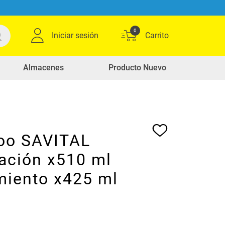
0
Iniciar sesión
Almacenes
Producto Nuevo
oo SAVITAL
ración x510 ml
miento x425 ml