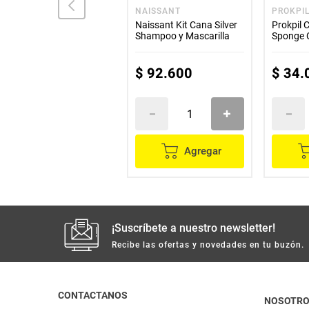
HEAD & SHOULDERS
NAISSANT
PROKPI
Shampoo HEAD &
Naissant Kit Cana Silver
Prokpil 
SHOULDERS protrección
Shampoo y Mascarilla
Sponge 
caída x180 ml
Coco 30
$
16
.
800
$
92
.
600
$
34
.
Agregar
Agregar
¡Suscríbete a nuestro newsletter!
Recibe las ofertas y novedades en tu buzón.
CONTACTANOS
NOSOTR