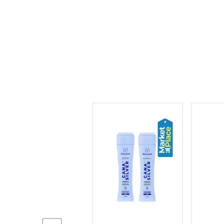
hogar
tecnología
moda
deportes
juguetería