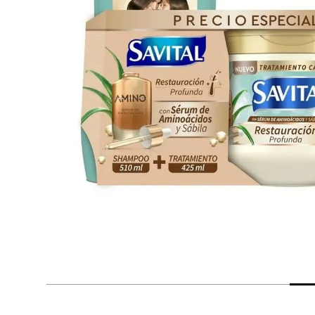
despensa
Arroz
Mantequilla
lácteos y refrigerados
vinos y licores
cuidado del bebé
mascotas
limpieza
cuidado personal
otros