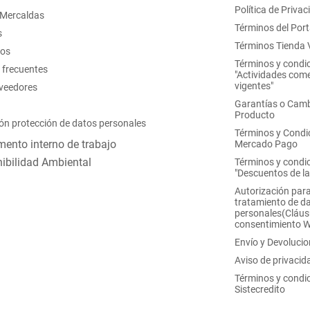
Política de Privac
 Mercaldas
Términos del Port
s
Términos Tienda V
nos
Términos y condi
 frecuentes
"Actividades come
vigentes"
oveedores
Garantías o Camb
Producto
ón protección de datos personales
Términos y Condi
ento interno de trabajo
Mercado Pago
ibilidad Ambiental
Términos y condi
"Descuentos de l
Autorización para
tratamiento de d
personales(Cláus
consentimiento 
Envío y Devoluci
Aviso de privacid
Términos y condi
Sistecredito