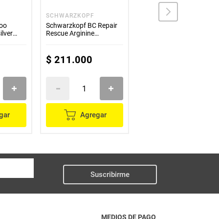
SCHWARZKOPF
LOREAL
oo
Schwarzkopf BC Repair
Loreal Serie Expert Pro
lver
Rescue Arginine
Longer Mascaril 500ml
Shampoo 1L
$
211
.
000
$
250
.
000
gar
Agregar
Agregar
Suscribirme
MEDIOS DE PAGO