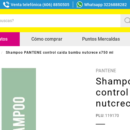
Venta telefónica (606) 8850505
Whatsapp 3226888282
uscas?
s buscados
atos
Cómo comprar
Puntos Mercaldas
Shampoo PANTENE control caida bambu nutcrece x750 ml
PANTENE
Shamp
contro
nutcre
PLU
:
119170