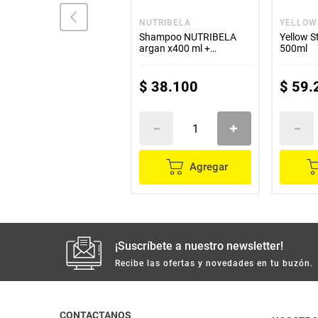
MUSS
NUTRIBELA
YELLOW
Shampoo MUSS x400 ml
Shampoo NUTRIBELA
Yellow 
+ acondicionador control
argan x400 ml +
500ml
rizado 3D 400 ml gratis
tratamiento x300 ml
crema para peinar x300
ml
$
52
.
700
$
38
.
100
$
59
.
Agregar
Agregar
¡Suscríbete a nuestro newsletter!
Recibe las ofertas y novedades en tu buzón.
CONTACTANOS