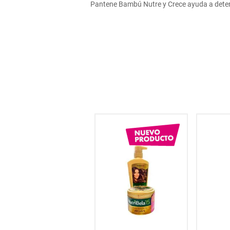
Pantene Bambú Nutre y Crece ayuda a detener
hogar
tecnología
moda
deportes
juguetería