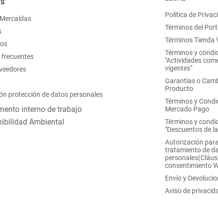
OS
Política de Privac
 Mercaldas
Términos del Port
s
Términos Tienda V
nos
Términos y condi
 frecuentes
"Actividades come
vigentes"
oveedores
Garantías o Camb
Producto
ón protección de datos personales
Términos y Condi
ento interno de trabajo
Mercado Pago
ibilidad Ambiental
Términos y condi
"Descuentos de l
Autorización para
tratamiento de d
personales(Cláus
consentimiento 
Envío y Devoluci
Aviso de privacid