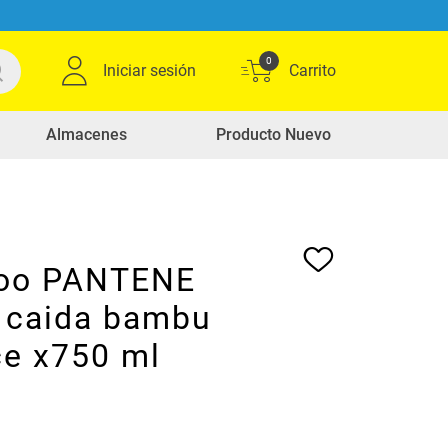
0
Iniciar sesión
Almacenes
Producto Nuevo
oo PANTENE
l caida bambu
ce x750 ml