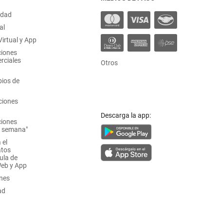
idad
al
irtual y App
ciones
rciales
Otros
ios de
ciones
Descarga la app:
ciones
a semana"
 el
atos
ula de
Web y App
ones
ad