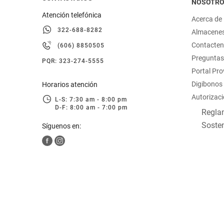
NOSOTR
Atención telefónica
Acerca de
322-688-8282
Almacene
Contacte
(606) 8850505
Preguntas
PQR: 323-274-5555
Portal Pr
Digibonos
Horarios atención
Autorizaci
L-S: 7:30 am - 8:00 pm
D-F: 8:00 am - 7:00 pm
Reglam
Sosten
Síguenos en: