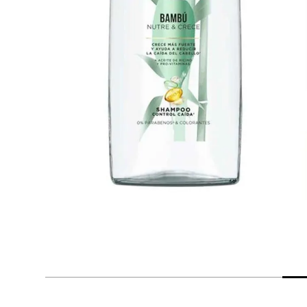
despensa
Arroz
Aceite
lácteos y refrigerados
vinos y licores
cuidado del bebé
mascotas
limpieza
cuidado personal
otros