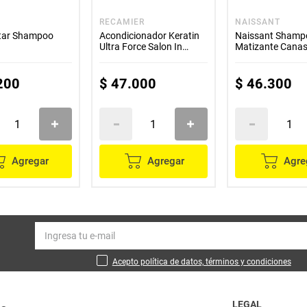
RECAMIER
NAISSANT
Star Shampoo
Acondicionador Keratin
Naissant Shamp
Ultra Force Salon In
Matizante Canasi
300ml
300mL
200
$
47
.
000
$
46
.
300
Agregar
Agregar
Agre
Acepto política de datos, términos y condiciones
LEGAL