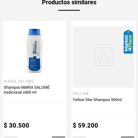
Productos similares
medida
Multiplicador
1
PUM - Medida
300
Peso Neto
300
Producto (kg)
PUM - Unidad
Mililitro
de Medida
MARÍA SALOMÉ
Shampoo MARÍA SALOMÉ
tradicional x400 ml
YELLOW
Yellow Star Shampoo 500ml
$
30
.
500
$
59
.
200