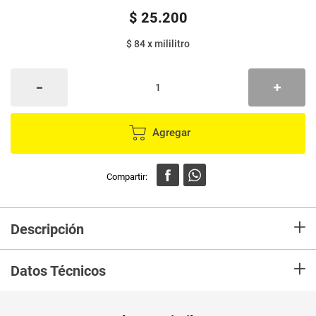
$
25
.
200
$ 84
x
mililitro
Agregar
+
Descripción
En mercaldas compra Shampoo PANTENE biotina anticaída x300 ml
+
Datos Técnicos
Unidad de
ml