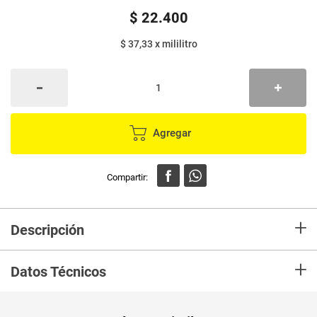
$
22
.
400
$ 37,33
x
mililitro
Agregar
+
Descripción
Transforma tu rutina de cuidado capilar con el Shampoo Nutrit
+
Hidrareparador de x600 ml. Formulado para restaurar la hidratación y
Datos Técnicos
nutrición de tu cabello, este shampoo actúa profundamente, dejando tu
cabello suave y manejable.
Unidad de
ml