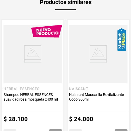
Productos similares
medida
Multiplicador
1
PUM - Medida
600
Peso Neto
600
Producto (kg)
PUM - Unidad
Mililitro
de Medida
HERBAL ESSENCES
NAISSANT
Shampoo HERBAL ESSENCES
Naissant Mascarilla Revitalizante
suavidad rosa mosqueta x400 ml
Coco 300ml
$
28
.
100
$
24
.
000