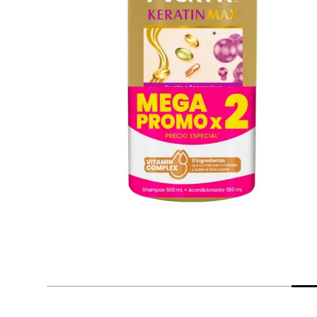
despensa
Mantequilla
Arroz
lácteos y refrigerados
vinos y licores
cuidado del bebé
mascotas
limpieza
cuidado personal
otros