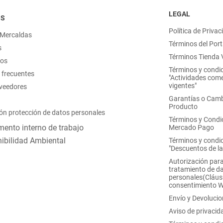
LEGAL
OS
Política de Privac
 Mercaldas
Términos del Port
s
Términos Tienda V
nos
Términos y condi
 frecuentes
"Actividades come
vigentes"
oveedores
Garantías o Camb
Producto
ón protección de datos personales
Términos y Condi
ento interno de trabajo
Mercado Pago
ibilidad Ambiental
Términos y condi
"Descuentos de l
Autorización para
tratamiento de d
personales(Cláus
consentimiento 
Envío y Devoluci
Aviso de privacid