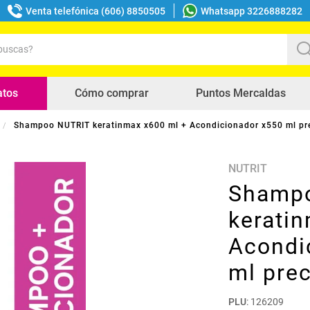
Venta telefónica (606) 8850505
Whatsapp 3226888282
uscas?
s buscados
atos
Cómo comprar
Puntos Mercaldas
Shampoo NUTRIT keratinmax x600 ml + Acondicionador x550 ml pre
NUTRIT
Shamp
kerati
Acondi
ml prec
PLU
:
126209