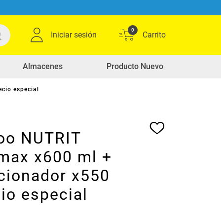
0
Iniciar sesión
Almacenes
Producto Nuevo
cio especial
oo NUTRIT
nmax x600 ml +
cionador x550
io especial