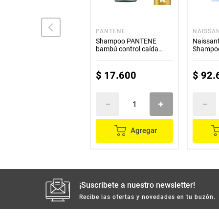
VITANE
PANTENE
NAISSA
Shampoo MUSS
Shampoo PANTENE
Naissant
anticaida duo +
bambú control caída
Shampoo
acondicionador 2 unds
x200 ml
x400 ml c/u Precio
especial
$
39
.
500
$
17
.
600
$
92
.
Agregar
Agregar
¡Suscríbete a nuestro newsletter!
Recibe las ofertas y novedades en tu buzón.