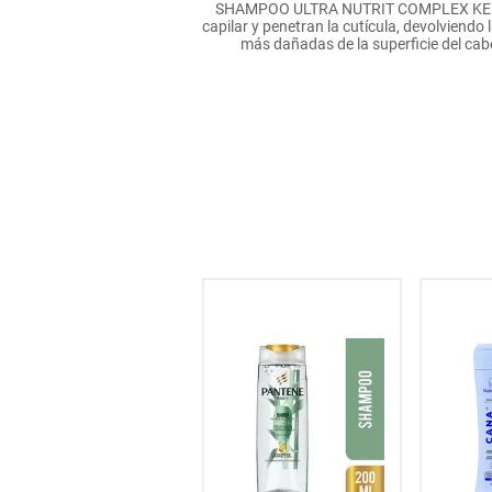
SHAMPOO ULTRA NUTRIT COMPLEX KERATI
hogar
capilar y penetran la cutícula, devolviend
más dañadas de la superficie del cabel
tecnología
moda
deportes
juguetería