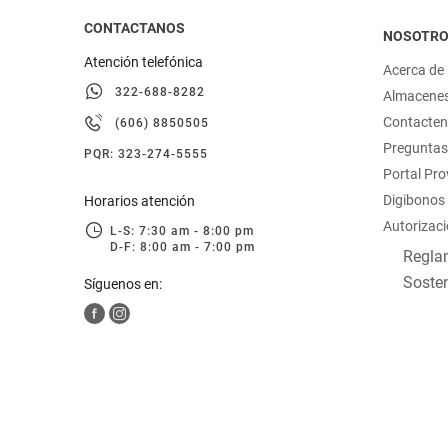
CONTACTANOS
NOSOTR
Atención telefónica
Acerca de
322-688-8282
Almacene
Contacte
(606) 8850505
Preguntas
PQR: 323-274-5555
Portal Pr
Digibonos
Horarios atención
Autorizaci
L-S: 7:30 am - 8:00 pm
D-F: 8:00 am - 7:00 pm
Reglam
Sosten
Síguenos en: