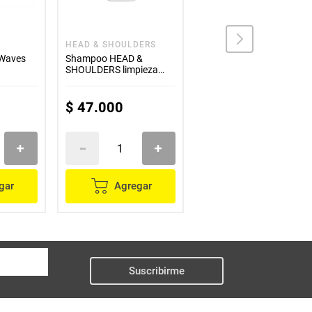
HEAD & SHOULDERS
KERASTASE
 Waves
Shampoo HEAD &
Kerastase Chronologiste
SHOULDERS limpieza
Masque Intense
renovadora x650 ml
Regenerant x200ml
$
47
.
000
$
260
.
000
gar
Agregar
Agregar
Suscribirme