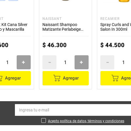
NT
NAISSANT
RECAMIER
 Kit Cana Silver
Naissant Shampoo
Spray Curls and
 y Mascarilla
Matizante Perlabeige
Salon In 300ml
300ml
600
$
46
.
300
$
44
.
500
Agregar
Agregar
Agre
Acepto política de datos, términos y condiciones