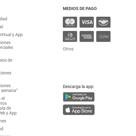
MEDIOS DE PAGO
idad
al
irtual y App
ciones
rciales
Otros
ios de
ciones
ciones
Descarga la app:
a semana"
 el
atos
ula de
Web y App
ones
ad