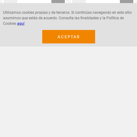
Utilizamos cookies propias y de terceros. Si continúas navegando en este sitio
asumimos que estás de acuerdo. Consulta las finalidades y la Política de
Agregar
Agregar
Cookies
aquí
ACEPTAR
¡Suscribete a nuestro newsletter!
Recibe las ofertas y novedades en tu buzón.
Acepto política de datos, términos y condiciones
Suscribirme