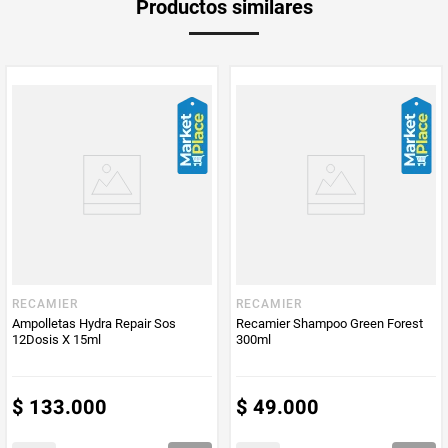
Productos similares
medida
Multiplicador
1
PUM - Medida
200
Peso Neto
200
Producto (kg)
PUM - Unidad
Mililitro
de Medida
RECAMIER
RECAMIER
Ampolletas Hydra Repair Sos
Recamier Shampoo Green Forest
12Dosis X 15ml
300ml
$
133
.
000
$
49
.
000