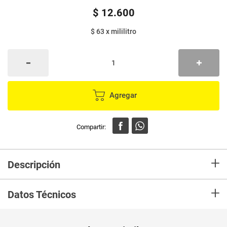
$
12
.
600
$ 63
x
mililitro
Agregar
+
Descripción
En mercaldas compra Shampoo NUTRIBELA reparación intensiva x200 ml
+
Datos Técnicos
Unidad de
ml