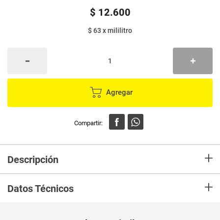
$
12
.
600
$ 63
x
mililitro
Agregar
+
Descripción
En mercaldas compra Shampoo NUTRIBELA prohialuronico x200 ml
+
Datos Técnicos
Unidad de
ml