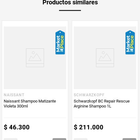
Productos similares
medida
Multiplicador
1
PUM - Medida
200
Peso Neto
200
Producto (kg)
PUM - Unidad
Mililitro
de Medida
NAISSANT
SCHWARZKOPF
Naissant Shampoo Matizante
Schwarzkopf BC Repair Rescue
Violeta 300ml
Arginine Shampoo 1L
$
46
.
300
$
211
.
000