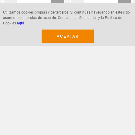
Utilizamos cookies propias y de terceros. Si continúas navegando en este sitio
asumimos que estás de acuerdo. Consulta las finalidades y la Política de
Agregar
Agregar
Cookies
aquí
ACEPTAR
¡Suscribete a nuestro newsletter!
Recibe las ofertas y novedades en tu buzón.
Acepto política de datos, términos y condiciones
Suscribirme