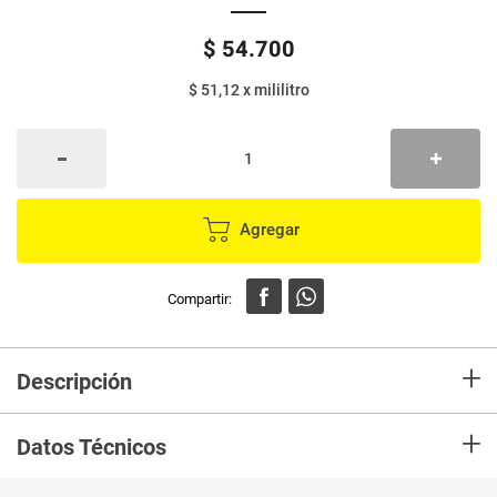
$
54
.
700
$ 51,12
x
mililitro
Agregar
+
Descripción
Shampoo NUTRIBELA pro hialuronico x400 ml + acondicionador x370 ml +
+
tratamiento x300 ml
Datos Técnicos