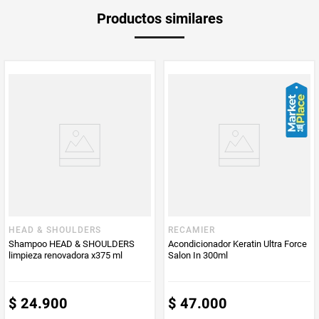
Peso Neto
1070
Productos similares
Producto (kg)
PUM - Unidad
Mililitro
de Medida
HEAD & SHOULDERS
RECAMIER
Shampoo HEAD & SHOULDERS
Acondicionador Keratin Ultra Force
limpieza renovadora x375 ml
Salon In 300ml
$
24
.
900
$
47
.
000