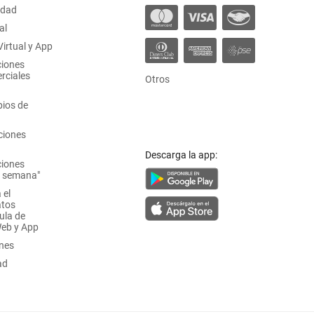
idad
al
irtual y App
ciones
rciales
Otros
ios de
ciones
Descarga la app:
ciones
a semana"
 el
atos
ula de
Web y App
ones
ad