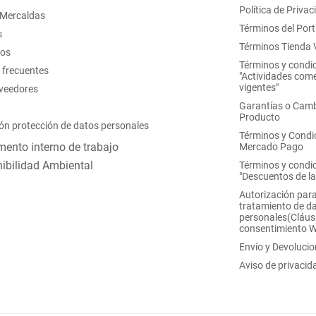
Política de Privac
 Mercaldas
Términos del Port
s
Términos Tienda V
nos
Términos y condi
 frecuentes
"Actividades come
vigentes"
oveedores
Garantías o Camb
Producto
ón protección de datos personales
Términos y Condi
ento interno de trabajo
Mercado Pago
ibilidad Ambiental
Términos y condi
"Descuentos de l
Autorización para
tratamiento de d
personales(Cláus
consentimiento 
Envío y Devoluci
Aviso de privacid