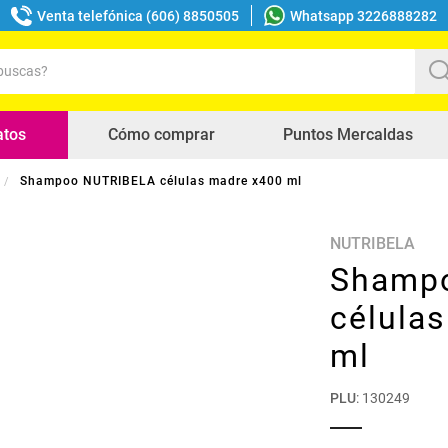
Venta telefónica (606) 8850505
Whatsapp 3226888282
uscas?
s buscados
atos
Cómo comprar
Puntos Mercaldas
Shampoo NUTRIBELA células madre x400 ml
NUTRIBELA
Shamp
célula
ml
PLU
:
130249