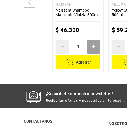
MUSS
NAISSANT
YELLOW
Shampoo MUSS x400 ml
Naissant Shampoo
Yellow 
+ acondicionador x400
Matizante Violeta 300ml
500ml
ml precio especial
$
39
.
500
$
46
.
300
$
59
.
Agregar
Agregar
¡Suscríbete a nuestro newsletter!
Recibe las ofertas y novedades en tu buzón.
CONTACTANOS
NOSOTR