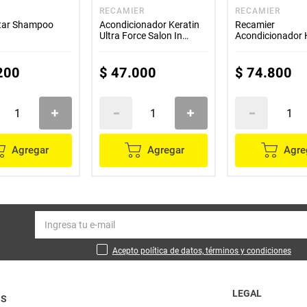
RECAMIER
RECAMIER
Star Shampoo
Acondicionador Keratin
Recamier
Ultra Force Salon In
Acondicionador 
300ml
Repair 1000ml
200
$
47
.
000
$
74
.
800
Agregar
Agregar
Agre
Acepto política de datos, términos y condiciones
LEGAL
OS