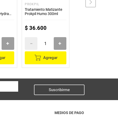
PROKPIL
NAISSANT
Tratamiento Matizante
Naissant Shampoo
Hydra
Prokpil Humo 300ml
Matizante Canasilver
300mL
$
36
.
600
$
46
.
300
gar
Agregar
Agregar
Suscribirme
MEDIOS DE PAGO