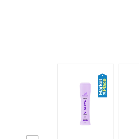
hogar
tecnología
moda
deportes
juguetería