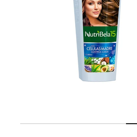
despensa
Arroz
Mantequilla
lácteos y refrigerados
vinos y licores
cuidado del bebé
mascotas
limpieza
cuidado personal
otros