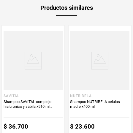
Unidad de
un
Productos similares
medida
Multiplicador
1
PUM - Medida
800
PUM - Unidad
Mililitro
de Medida
SAVITAL
NUTRIBELA
Shampoo SAVITAL complejo
Shampoo NUTRIBELA células
hialurónico y sábila x510 ml
madre x400 ml
+acondicionador x490 ml
$
36
.
700
$
23
.
600