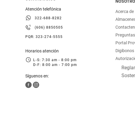
NOSOTR
Atención telefónica
Acerca de
322-688-8282
Almacene
Contacte
(606) 8850505
Preguntas
PQR: 323-274-5555
Portal Pr
Digibonos
Horarios atención
Autorizaci
L-S: 7:30 am - 8:00 pm
D-F: 8:00 am - 7:00 pm
Reglam
Sosten
Síguenos en: