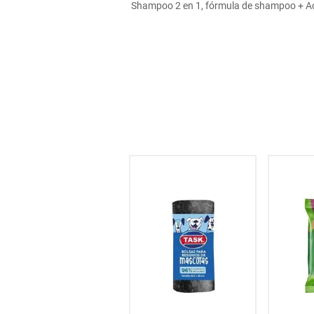
Shampoo 2 en 1, fórmula de shampoo + Acon
hogar
tecnología
moda
deportes
juguetería