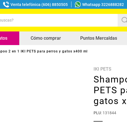
Venta telefónica (606) 8850505
Whatsapp 3226888282
uscas?
s buscados
atos
Cómo comprar
Puntos Mercaldas
poo 2 en 1 IKI PETS para perros y gatos x400 ml
IKI PETS
Shampo
PETS p
gatos 
PLU
:
131844