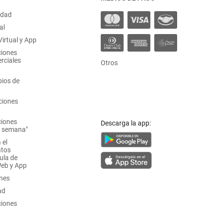
idad
al
irtual y App
ciones
rciales
Otros
ios de
ciones
ciones
Descarga la app:
a semana"
 el
atos
ula de
Web y App
ones
ad
ciones