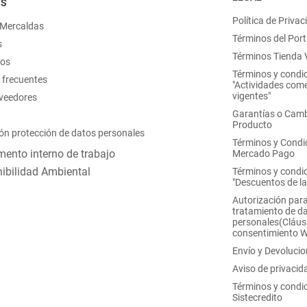
OS
Política de Privac
 Mercaldas
Términos del Port
s
Términos Tienda V
nos
Términos y condi
 frecuentes
"Actividades come
vigentes"
oveedores
Garantías o Camb
Producto
ón protección de datos personales
Términos y Condi
ento interno de trabajo
Mercado Pago
ibilidad Ambiental
Términos y condi
"Descuentos de l
Autorización para
tratamiento de d
personales(Cláus
consentimiento 
Envío y Devoluci
Aviso de privacid
Términos y condi
Sistecredito