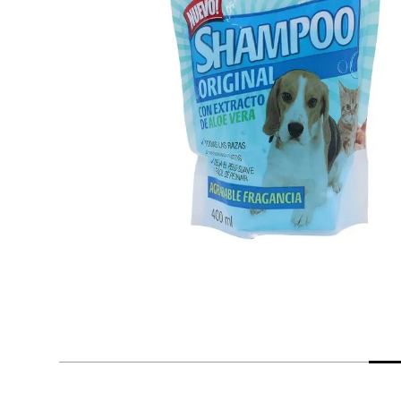
despensa
Arroz
Aceite
lácteos y refrigerados
vinos y licores
cuidado del bebé
mascotas
limpieza
cuidado personal
otros