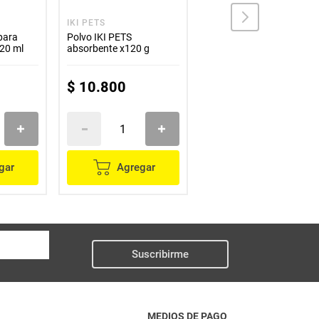
IKI PETS
FORTAGE
para
Polvo IKI PETS
Eliminador de olores
20 ml
absorbente x120 g
FORTAGE de mascotas
marino x250 ml
$
10
.
800
$
7800
gar
Agregar
Agregar
Suscribirme
MEDIOS DE PAGO