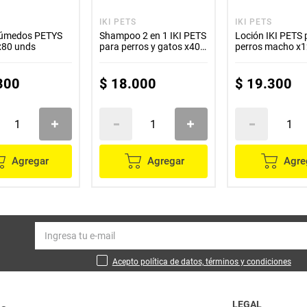
IKI PETS
IKI PETS
úmedos PETYS
Shampoo 2 en 1 IKI PETS
Loción IKI PETS 
 x80 unds
para perros y gatos x400
perros macho x1
ml
300
$
18
.
000
$
19
.
300
Agregar
Agregar
Agre
Acepto política de datos, términos y condiciones
LEGAL