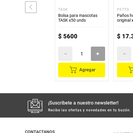
CANAMOR
TASK
PETYS
Shampoo rinse para
Bolsa para mascotas
Paños h
perro CANAMOR 2en1
TASK x50 unds
original
x230 ml
$
26
.
200
$
5600
$
17
.
Agregar
Agregar
¡Suscríbete a nuestro newsletter!
Recibe las ofertas y novedades en tu buzón.
CONTACTANOS